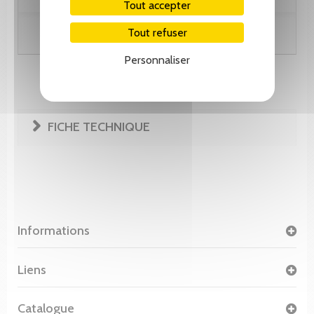
Tout accepter
Tout refuser
Ajouter au panier
Personnaliser
FICHE TECHNIQUE
Informations
Liens
Catalogue