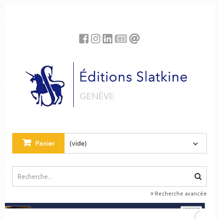
Panneau de gestion des cookies
Panier
(vide)
Recherche avancée