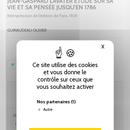
JEAN-GASPARD LAVATER ÉTUDE SUR SA
VIE ET SA PENSÉE JUSQU'EN 1786
Réimpression de l'édition de Paris, 1924
GUINAUDEAU OLIVIER
X
Masquer le
Ce site utilise des cookies
Tweet
Partager
Pinterest
et vous donne le
contrôle sur ceux que
vous souhaitez activer
128.25 CHF
Nos partenaires
(1)
Autre
Quantité :