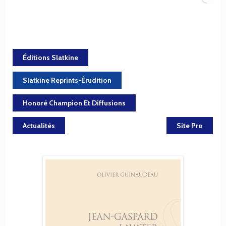
Éditions Slatkine
Slatkine Reprints-Érudition
Honoré Champion Et Diffusions
Actualités
Site Pro