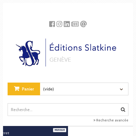
Panneau de gestion des cookies
Panier
(vide)
Recherche avancée