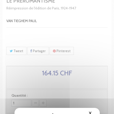
LE PRÉROMANTISME
Réimpression de l'édition de Paris, 1924-1947
VAN TIEGHEM PAUL
Tweet
Partager
Pinterest
164.15 CHF
Quantité :
X
Masquer le