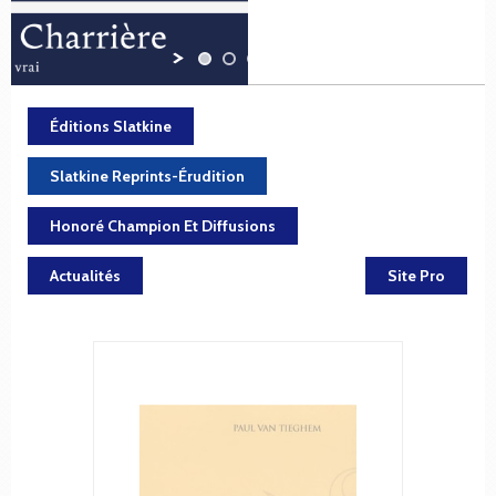
Éditions Slatkine
Slatkine Reprints-Érudition
Honoré Champion Et Diffusions
Actualités
Site Pro