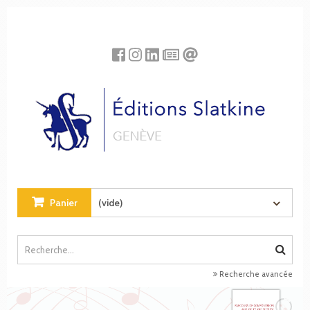
Panneau de gestion des cookies
Panier
(vide)
Recherche avancée