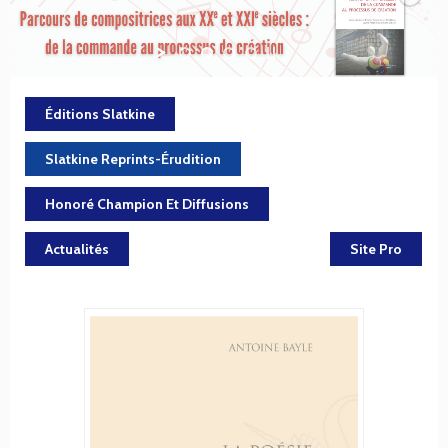
Éditions Slatkine
Slatkine Reprints-Érudition
Honoré Champion Et Diffusions
Actualités
Site Pro