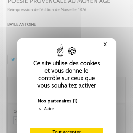
POESIE PROVENCALE AU MOYEN AGE
Réimpression de l'édition de Marseille, 1876
BAYLE ANTOINE
X
Masquer le
Tweet
Partager
Pinterest
Ce site utilise des cookies
et vous donne le
contrôle sur ceux que
66.70 CHF
vous souhaitez activer
Nos partenaires
(1)
Autre
Quantité :
Tout accepter