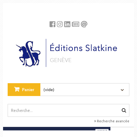
Panneau de gestion des cookies
Panier
(vide)
Recherche avancée