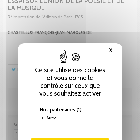
ESSAI SUR L'UNION DE LA POÉSIE ET DE
LA MUSIQUE
Réimpression de l’édition de Paris, 1765
CHASTELLUX FRANÇOIS-JEAN, MARQUIS DE,
X
Masquer le
Ce site utilise des cookies
Tweet
Partager
Pinterest
et vous donne le
contrôle sur ceux que
vous souhaitez activer
25.65 CHF
Nos partenaires
(1)
Autre
Quantité :