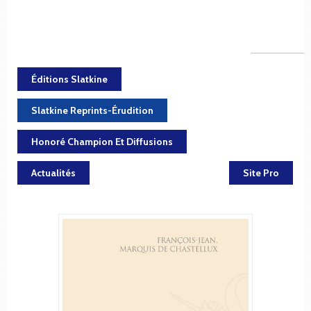
Éditions Slatkine
Slatkine Reprints-Érudition
Honoré Champion Et Diffusions
Actualités
Site Pro