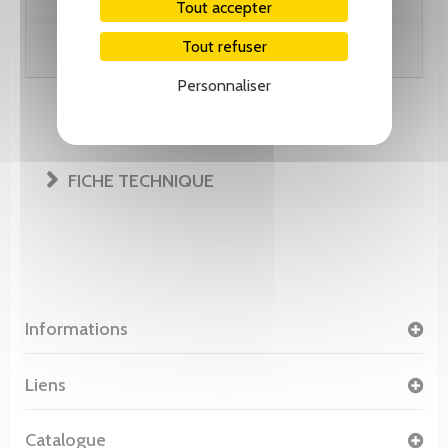
Tout accepter
Tout refuser
Ajouter au panier
Personnaliser
FICHE TECHNIQUE
Informations
Liens
Catalogue