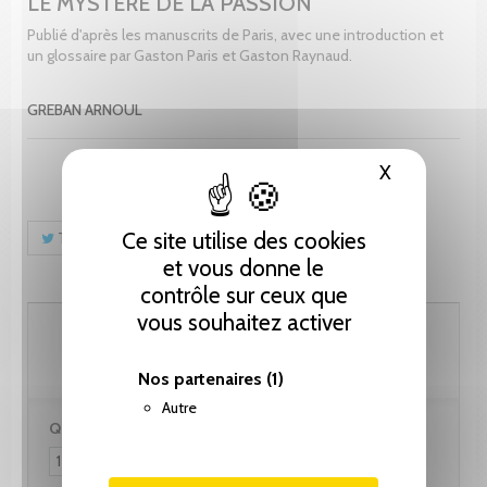
LE MYSTERE DE LA PASSION
Publié d'après les manuscrits de Paris, avec une introduction et
un glossaire par Gaston Paris et Gaston Raynaud.
GREBAN ARNOUL
X
Masquer le
Ce site utilise des cookies
Tweet
Partager
Pinterest
et vous donne le
contrôle sur ceux que
vous souhaitez activer
82.10 CHF
Nos partenaires
(1)
Autre
Quantité :