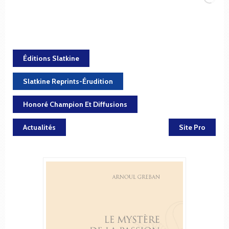
Éditions Slatkine
Slatkine Reprints-Érudition
Honoré Champion Et Diffusions
Actualités
Site Pro