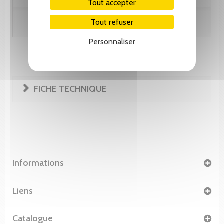
Tout accepter
Tout refuser
Ajouter au panier
Personnaliser
FICHE TECHNIQUE
Informations
Liens
Catalogue