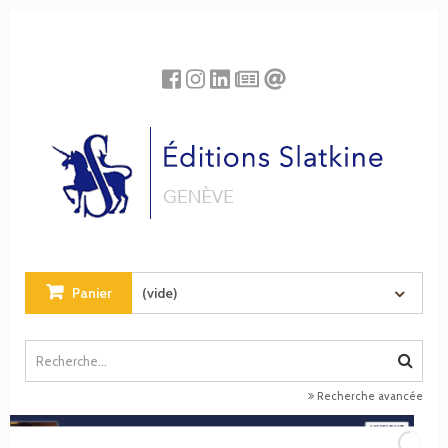
Panneau de gestion des cookies
Panier
(vide)
Recherche avancée