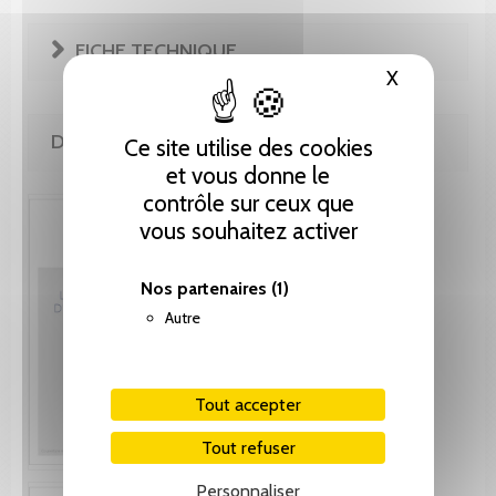
FICHE TECHNIQUE
X
Masquer le
DE LA MÊME COLLECTION
Ce site utilise des cookies
et vous donne le
contrôle sur ceux que
vous souhaitez activer
Nos partenaires
(1)
Autre
Tout accepter
Tout refuser
Personnaliser