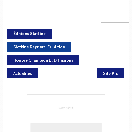
Éditions Slatkine
Slatkine Reprints-Érudition
Honoré Champion Et Diffusions
Actualités
Site Pro