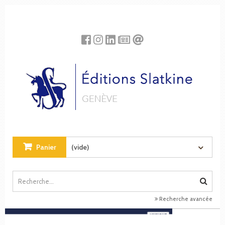
Panneau de gestion des cookies
Panier
(vide)
Recherche avancée