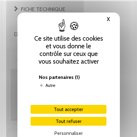
FICHE TECHNIQUE
X
Masquer le
DE LA MÊME COLLECTION
Ce site utilise des cookies
et vous donne le
contrôle sur ceux que
vous souhaitez activer
Nos partenaires
(1)
Autre
Tout accepter
Tout refuser
Personnaliser