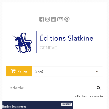
Panneau de gestion des cookies
Panier
(vide)
Recherche avancée