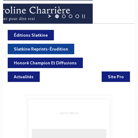
Éditions Slatkine
Slatkine Reprints-Érudition
Honoré Champion Et Diffusions
Actualités
Site Pro