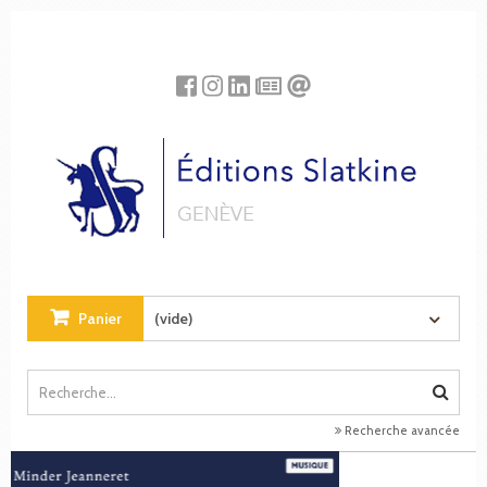
Panneau de gestion des cookies
Panier
(vide)
Recherche avancée