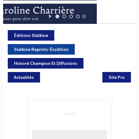
Éditions Slatkine
Slatkine Reprints-Érudition
Honoré Champion Et Diffusions
Actualités
Site Pro