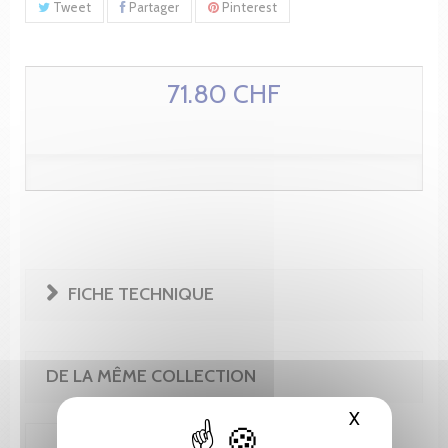
Tweet
Partager
Pinterest
71.80 CHF
FICHE TECHNIQUE
DE LA MÊME COLLECTION
X
Masquer le