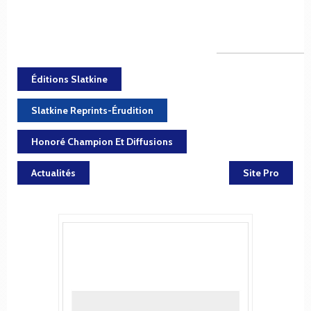
Éditions Slatkine
Slatkine Reprints-Érudition
Honoré Champion Et Diffusions
Actualités
Site Pro