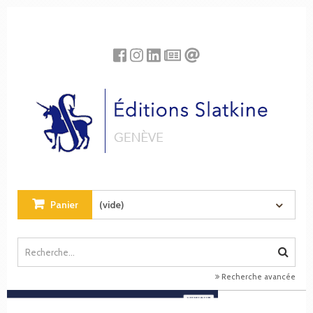
Panneau de gestion des cookies
Panier
(vide)
Recherche avancée