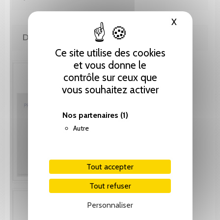
X
Masquer le
DE LA MÊME COLLECTION
Ce site utilise des cookies
et vous donne le
contrôle sur ceux que
vous souhaitez activer
Nos partenaires
(1)
Autre
Tout accepter
Tout refuser
Personnaliser