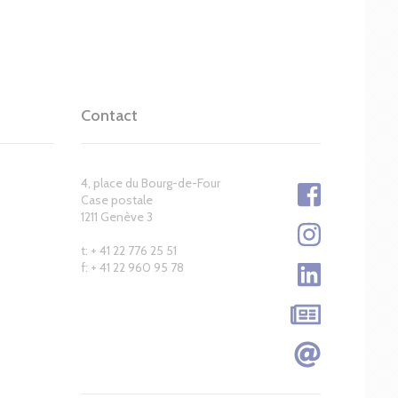
Contact
4, place du Bourg-de-Four
Case postale
1211 Genève 3
t: + 41 22 776 25 51
f: + 41 22 960 95 78