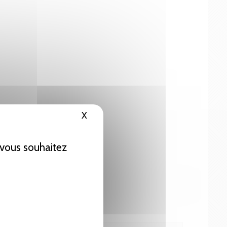
X
Masquer le bandeau des cookies
e vous souhaitez