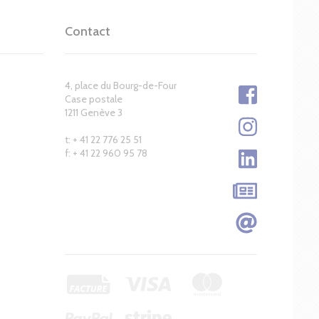
Contact
4, place du Bourg-de-Four
Case postale
1211 Genève 3
t: + 41 22 776 25 51
f: + 41 22 960 95 78