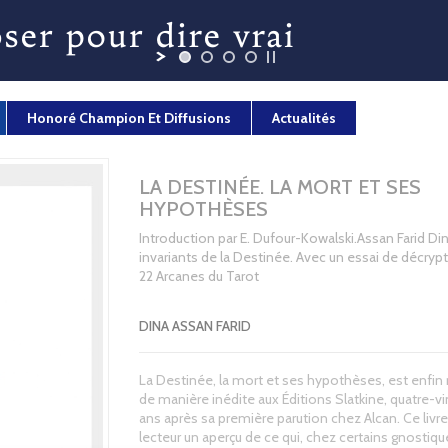
Honoré Champion Et Diffusions
Actualités
LA DESTINÉE. LA MORT ET SES
HYPOTHÈSES
Introduction par E. Dufour-Kowalski.Assan Farid Din
invariants de la Destinée. Avec un essai de décryp
22 Arcanes du Tarot
DINA ASSAN FARID
La Destinée, la mort et ses hypothèses, est enfin
de manière inédite aux Éditions Slatkine, quatre-v
ans après sa première parution chez Alcan. Ce livre
lecteur un aperçu de ce qui, chez certains gnostiqu