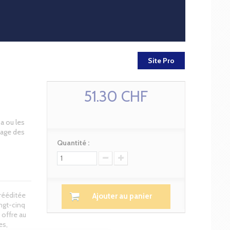
Site Pro
51.30 CHF
a ou les
tage des
Quantité :
 rééditée
Ajouter au panier
ingt-cinq
 offre au
es,