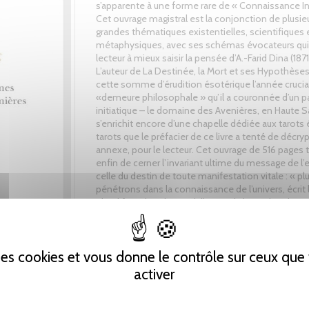
s’apparente à une forme rare de « Connaissance In
Cet ouvrage magistral est la conjonction de plusie
grandes thématiques existentielles, scientifiques 
métaphysiques, avec ses schémas évocateurs qui 
lecteur à mieux saisir la pensée d’A.-Farid Dina (1871
L’auteur de La Destinée, la Mort et ses Hypothèses
cette somme d’érudition ésotérique l’année crucial
«demeure philosophale » qu’il a couronnée d’un p
initiatique – le domaine des Avenières, en Haute S
s’enrichit encore d’une chapelle dédiée aux tarots 
tarots que le préfacier de ce livre a tenté de décry
annexe, pour le lecteur. Cet ouvrage de 516 pages 
enfin de cerner l’invariant ultime du message de l’
celle du destin de toute manifestation vitale : « p
pénétrons dans la connaissance de l’univers, écrit l
plus il faut abandonner l’illusion du hasard et de se
fantastiques combinaisons pour retrouver l’ordre,
l’harmonie, la vision sûre de la simplicité des moy
qu’emploie la Nature pour arriver à ses fins. C’es
 des cookies et vous donne le contrôle sur ceux qu
cette détermination qui forme à chaque chose leur
Car l’ultime invariant de l’existence demeurerait pou
activer
Dina La Destinée qui œuvre de concert avec toute
métamorphoses du Vivant.