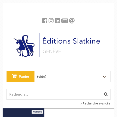
Panneau de gestion des cookies
Panier
(vide)
Recherche avancée