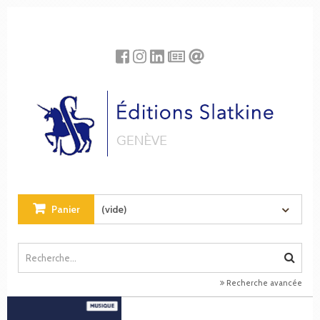
Panneau de gestion des cookies
Panier
(vide)
Recherche avancée