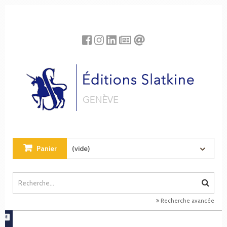
Panneau de gestion des cookies
Panier
(vide)
Recherche avancée