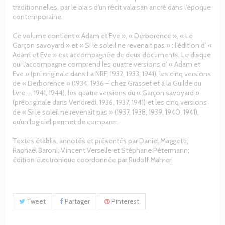
traditionnelles, par le biais d’un récit valaisan ancré dans l’époque
contemporaine.
Ce volume contient « Adam et Eve », « Derborence », « Le
Garçon savoyard » et « Si le soleil ne revenait pas » ; l’édition d’ «
Adam et Eve » est accompagnée de deux documents. Le disque
qui l’accompagne comprend les quatre versions d’ « Adam et
Eve » (préoriginale dans La NRF, 1932, 1933, 1941), les cinq versions
de « Derborence » (1934, 1936 – chez Grasset et à la Guilde du
livre –, 1941, 1944), les quatre versions du « Garçon savoyard »
(préoriginale dans Vendredi, 1936, 1937, 1941) et les cinq versions
de « Si le soleil ne revenait pas » (1937, 1938, 1939, 1940, 1941),
qu’un logiciel permet de comparer.
Textes établis, annotés et présentés par Daniel Maggetti,
Raphaël Baroni, Vincent Verselle et Stéphane Pétermann;
édition électronique coordonnée par Rudolf Mahrer.
Tweet
Partager
Pinterest