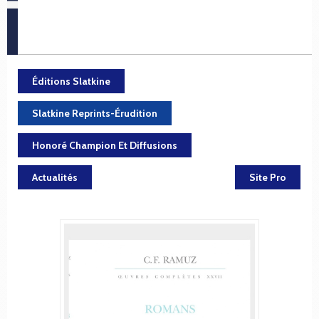
Éditions Slatkine
Slatkine Reprints-Érudition
Honoré Champion Et Diffusions
Actualités
Site Pro