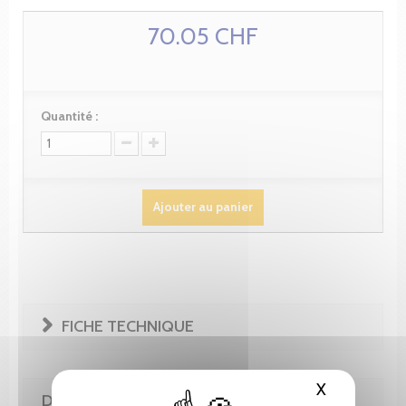
70.05 CHF
Quantité :
Ajouter au panier
FICHE TECHNIQUE
X
Masquer le
DE LA MÊME COLLECTION