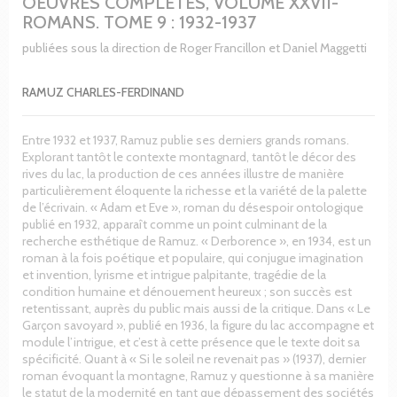
OEUVRES COMPLÈTES, VOLUME XXVII-
ROMANS. TOME 9 : 1932-1937
publiées sous la direction de Roger Francillon et Daniel Maggetti
RAMUZ CHARLES-FERDINAND
Entre 1932 et 1937, Ramuz publie ses derniers grands romans.
Explorant tantôt le contexte montagnard, tantôt le décor des
rives du lac, la production de ces années illustre de manière
particulièrement éloquente la richesse et la variété de la palette
de l’écrivain. « Adam et Eve », roman du désespoir ontologique
publié en 1932, apparaît comme un point culminant de la
recherche esthétique de Ramuz. « Derborence », en 1934, est un
roman à la fois poétique et populaire, qui conjugue imagination
et invention, lyrisme et intrigue palpitante, tragédie de la
condition humaine et dénouement heureux ; son succès est
retentissant, auprès du public mais aussi de la critique. Dans « Le
Garçon savoyard », publié en 1936, la figure du lac accompagne et
module l’intrigue, et c’est à cette présence que le texte doit sa
spécificité. Quant à « Si le soleil ne revenait pas » (1937), dernier
roman évoquant la montagne, Ramuz y questionne à sa manière
le statut de la modernité en tant que dépassement des sociétés