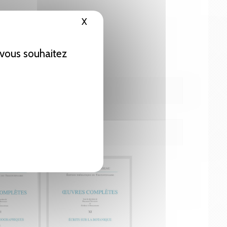
X
Masquer le bandeau des cookies
e vous souhaitez