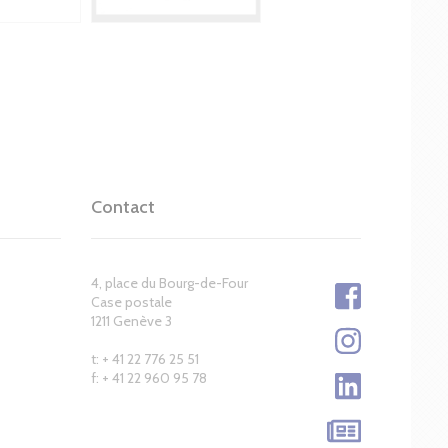
Contact
4, place du Bourg-de-Four
Case postale
1211 Genève 3
t: + 41 22 776 25 51
f: + 41 22 960 95 78