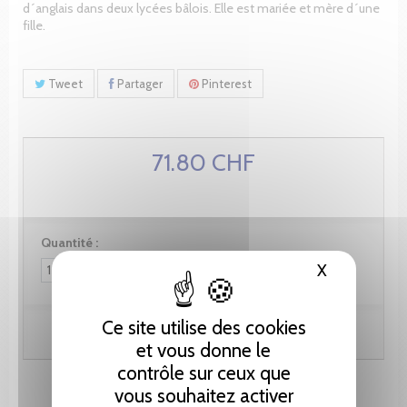
d´anglais dans deux lycées bâlois. Elle est mariée et mère d´une
fille.
Tweet
Partager
Pinterest
71.80 CHF
Quantité :
X
Masquer le
Ce site utilise des cookies
Ajouter au panier
et vous donne le
contrôle sur ceux que
vous souhaitez activer