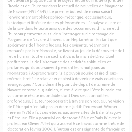
Ce travail se propose comme sujet l´étude du rire, de la joie, de l
´ironie et de l´humour dans le recueil de nouvelles de Marguerite
de Navarre (1492-1549). Le premier but est de mieux saisir l
´environnement philosophico-rhétorique, ecclésiastique,
historique et littéraire de ces phénomènes. L´analyse du rire et
de la joie dans le texte ainsi que des occurrences d´ironie et d
´humour permettra aussi de s´interroger sur le message de
Marguerite de Navarre à travers son Heptaméron. En tant que
spécimens de l´homo ludens, les devisants, néanmoins
menacés par la mélancolie, se livrent au jeu de la découverte de l
´être humain tout en se sachant dans la main de Dieu. Quel
profit tirent-ils de l´alternance des activités spirituelles et
profanes qu´ils poursuivent pendant leurs huit jours au
monastère ? Apprendraient-ils à pouvoir sourire et rire d´eux-
mêmes, bref à se relativiser et ainsi à devenir de vrais courtisans
évangéliques ? Considérant le point de départ de la reine de
Navarre comme augustinien, c´est-à-dire que l´être humain est
vu comme réalité insondable dont Dieu seul connaît les
profondeurs, l´auteur proposerait à travers son recueil une vision
de l´être qui n´en fait pas un drame. Judith Perrenoud-Wörner
(née en 1976) a fait ses études aux universités de Bâle, Glasgow
et Pérouse. Elle a poursuivi en doctorat à Bâle et Paris IV avec le
professeur Olivier Millet qui a accepté ce travail comme thèse de
doctorat en février 2006. L´auteur est enseignante de français et