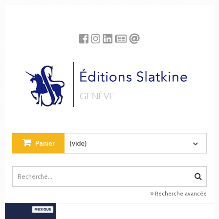
Panneau de gestion des cookies
Panier
(vide)
Recherche avancée