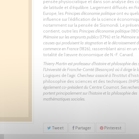
pensée physiocratique et dans son analyse des c
de latitude et d’équilibre. Largement diffusés en F
Europe, les
Principes d’économie politique
ont eu quel
influence sur l’édification de la science économiqu
notamment sur la pensée de Sismondi. Le présen
contient, outre les
Principes d’économie politique
(1801
Mémoire sur les emprunts publics
(1796) et le
Mémoire su
causes qui produisent la stagnation et le décroissement 
commerce en France
(1826), rassemblant ainsi en un
totalité de l’œuvre économique de N.-F. Canard.
Thierry Martin est professeur d’histoire et philosophie des
l’Université de Franche-Comté (Besançon) où il dirige le 
Logiques de l’agir
. Chercheur associé à l’
Institut d’hist
philosophie des sciences et des techniques
(IHPST)
également co-président du
Centre Cournot
. Ses recher
portent principalement sur l’histoire et la philosophie des
mathématiques sociales.
Tweet
Partager
Pinterest