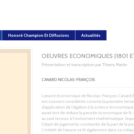
Honoré Champion Et Diffusions
Actualités
OEUVRES ECONOMIQUES (1801 ET
Présentation et transcription par Thierry Martin
CANARD NICOLAS-FRANÇOIS
L’œuvre économique de Nicolas-François Canard (
est souvent considérée comme la première tenta
d’application de l’algèbre à la science économique
aurait tort de réduire la pensée économique de N.-
au seul recours à l’instrument mathématique, leque
l’objet de jugements contrastés de la part de la pos
L’intérêt de l’œuvre se lit également dans sa critiqu