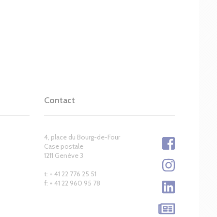
Contact
4, place du Bourg-de-Four
Case postale
1211 Genève 3
t: + 41 22 776 25 51
f: + 41 22 960 95 78