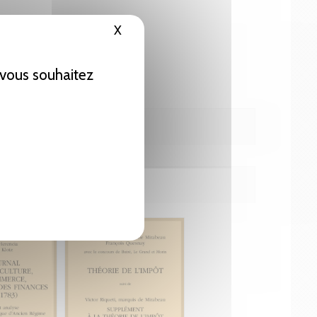
X
Masquer le bandeau des cookies
e vous souhaitez