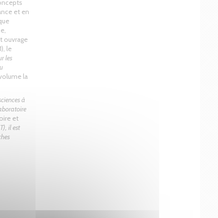
oncepts
rance et en
que
e,
t ouvrage
), le
r les
du
 volume la
 sciences à
laboratoire
oire et
, il est
ches