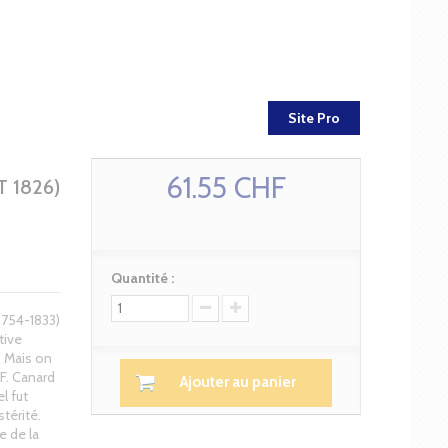
Site Pro
61.55 CHF
 1826)
Quantité :
1754-1833)
tive
. Mais on
F. Canard
Ajouter au panier
l fut
térité.
e de la