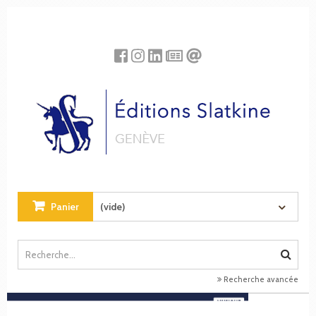
Panneau de gestion des cookies
Panier
(vide)
Recherche avancée