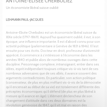
ANTOINE-ÉLISEE CHERBULIEZ
Un économiste libéral suisse oublié
LEHMANN PAUL-JACQUES
Antoine-Elisée Cherbuliez est un économiste libéral suisse du
XIXe siècle (1797-1869). Aujourd’hui quasiment oublié, il eut, à son
époque, une influence importante. Il est d’abord connu pour son
activité politique (parlementaire à Genève de 1831 à 1846). Il l’est
ensuite pour ses écrits. Docteur en droit, professeur d’université
apprécié, il commence à s’intéresser à l’économie dans les
années 1840 et publie alors de nombreux ouvrages dans cette
discipline. Personnage complexe, intransigeant, entier dans ses
idées, esprit indépendant toujours critique vis-à-vis tant de ses
nombreux adversaires que de ses alliés, il avance souvent des
arguments contradictoires. En particulier, son action politique
(conservateur, de plus en plus méfiant vis-à-vis de la démocratie
qu’il encensait au début de sa vie) est totalement différente des
préceptes économiques qu’il défend (de plus en plus libéral à
mesure qu’il avance en âge). L’élément déclencheur de son
changement d’attitude dans ces deux domaines est la
révolution genevoise de 1847, qu’il vit mal en raison des