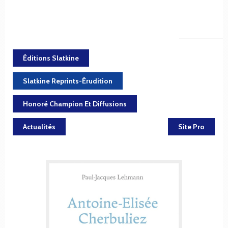
Éditions Slatkine
Slatkine Reprints-Érudition
Honoré Champion Et Diffusions
Actualités
Site Pro