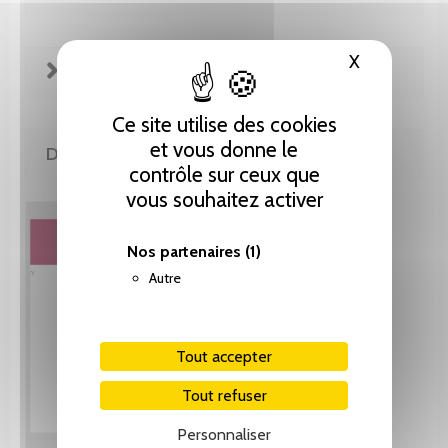
X
Masquer le
EXTRAITS
Ce site utilise des cookies
et vous donne le
DE LA MÊME COLLECTION
contrôle sur ceux que
vous souhaitez activer
Nos partenaires
(1)
Autre
Tout accepter
Tout refuser
Personnaliser