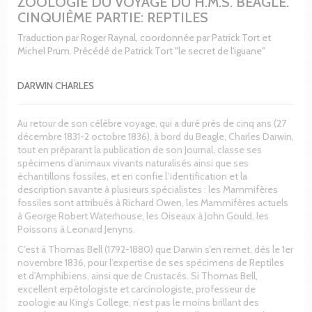
ZOOLOGIE DU VOYAGE DU H.M.S. BEAGLE.
CINQUIÈME PARTIE: REPTILES
Traduction par Roger Raynal, coordonnée par Patrick Tort et
Michel Prum. Précédé de Patrick Tort "le secret de l'iguane"
DARWIN CHARLES
Au retour de son célèbre voyage, qui a duré près de cinq ans (27
décembre 1831-2 octobre 1836), à bord du Beagle, Charles Darwin,
tout en préparant la publication de son Journal, classe ses
spécimens d’animaux vivants naturalisés ainsi que ses
échantillons fossiles, et en confie l’identification et la
description savante à plusieurs spécialistes : les Mammifères
fossiles sont attribués à Richard Owen, les Mammifères actuels
à George Robert Waterhouse, les Oiseaux à John Gould, les
Poissons à Leonard Jenyns.
C’est à Thomas Bell (1792-1880) que Darwin s’en remet, dès le 1er
novembre 1836, pour l’expertise de ses spécimens de Reptiles
et d’Amphibiens, ainsi que de Crustacés. Si Thomas Bell,
excellent erpétologiste et carcinologiste, professeur de
zoologie au King’s College, n’est pas le moins brillant des