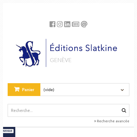
Panneau de gestion des cookies
Panier
(vide)
Recherche avancée