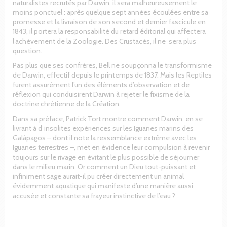
naturalistes recrutés par Darwin, il sera malheureusement le
moins ponctuel : après quelque sept années écoulées entre sa
promesse et la livraison de son second et dernier fascicule en
1843, il portera la responsabilité du retard éditorial qui affectera
l’achèvement de la Zoologie. Des Crustacés, il ne sera plus
question.
Pas plus que ses confrères, Bell ne soupçonna le transformisme
de Darwin, effectif depuis le printemps de 1837. Mais les Reptiles
furent assurément l’un des éléments d’observation et de
réflexion qui conduisirent Darwin à rejeter le fixisme de la
doctrine chrétienne de la Création.
Dans sa préface, Patrick Tort montre comment Darwin, en se
livrant à d’insolites expériences sur les Iguanes marins des
Galápagos – dont il note la ressemblance extrême avec les
Iguanes terrestres –, met en évidence leur compulsion à revenir
toujours sur le rivage en évitant le plus possible de séjourner
dans le milieu marin. Or comment un Dieu tout-puissant et
infiniment sage aurait-il pu créer directement un animal
évidemment aquatique qui manifeste d’une manière aussi
accusée et constante sa frayeur instinctive de l’eau ?