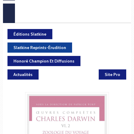
Éditions Slatkine
Slatkine Reprints-Érudition
Honoré Champion Et Diffusions
Actualités
Site Pro