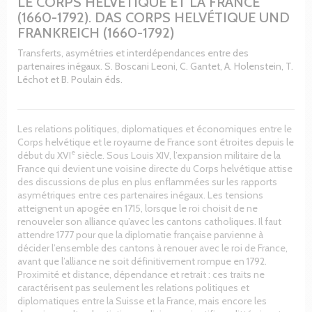
LE CORPS HELVÉTIQUE ET LA FRANCE
(1660-1792). DAS CORPS HELVÉTIQUE UND
FRANKREICH (1660-1792)
Transferts, asymétries et interdépendances entre des
partenaires inégaux. S. Boscani Leoni, C. Gantet, A. Holenstein, T.
Léchot et B. Poulain éds.
Les relations politiques, diplomatiques et économiques entre le
Corps helvétique et le royaume de France sont étroites depuis le
e
début du XVI
siècle. Sous Louis XIV, l’expansion militaire de la
France qui devient une voisine directe du Corps helvétique attise
des discussions de plus en plus enflammées sur les rapports
asymétriques entre ces partenaires inégaux. Les tensions
atteignent un apogée en 1715, lorsque le roi choisit de ne
renouveler son alliance qu’avec les cantons catholiques. Il faut
attendre 1777 pour que la diplomatie française parvienne à
décider l’ensemble des cantons à renouer avec le roi de France,
avant que l’alliance ne soit définitivement rompue en 1792.
Proximité et distance, dépendance et retrait : ces traits ne
caractérisent pas seulement les relations politiques et
diplomatiques entre la Suisse et la France, mais encore les