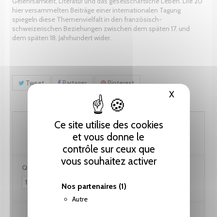
Gelehrsamkeit, Literatur und das gesellschaftliche Leben. Die 20
hier versammelten Beiträge einer internationalen Tagung
spiegeln diese Themenvielfalt in den französisch-
schweizerischen Beziehungen zwischen dem späten 17. und
dem späten 18. Jahrhundert wider.
Tweet
Partager
Pinterest
X
Masquer le
48.00 CHF
Ce site utilise des cookies
et vous donne le
contrôle sur ceux que
vous souhaitez activer
Quantité :
Nos partenaires
(1)
Autre
Ajouter au panier