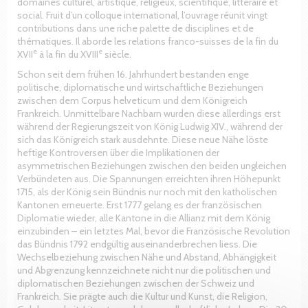
domaines culturel, artistique, religieux, scientifique, littéraire et
social. Fruit d’un colloque international, l’ouvrage réunit vingt
contributions dans une riche palette de disciplines et de
thématiques. Il aborde les relations franco-suisses de la fin du
e
e
XVII
à la fin du XVIII
siècle.
Schon seit dem frühen 16. Jahrhundert bestanden enge
politische, diplomatische und wirtschaftliche Beziehungen
zwischen dem Corpus helveticum und dem Königreich
Frankreich. Unmittelbare Nachbarn wurden diese allerdings erst
während der Regierungszeit von König Ludwig XIV., während der
sich das Königreich stark ausdehnte. Diese neue Nähe löste
heftige Kontroversen über die Implikationen der
asymmetrischen Beziehungen zwischen den beiden ungleichen
Verbündeten aus. Die Spannungen erreichten ihren Höhepunkt
1715, als der König sein Bündnis nur noch mit den katholischen
Kantonen erneuerte. Erst 1777 gelang es der französischen
Diplomatie wieder, alle Kantone in die Allianz mit dem König
einzubinden – ein letztes Mal, bevor die Französische Revolution
das Bündnis 1792 endgültig auseinanderbrechen liess. Die
Wechselbeziehung zwischen Nähe und Abstand, Abhängigkeit
und Abgrenzung kennzeichnete nicht nur die politischen und
diplomatischen Beziehungen zwischen der Schweiz und
Frankreich. Sie prägte auch die Kultur und Kunst, die Religion,