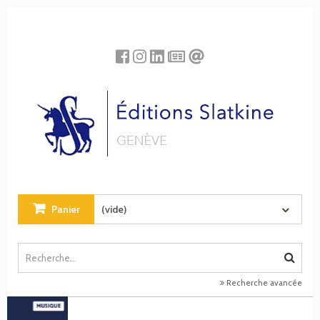
Panneau de gestion des cookies
Panier
(vide)
Recherche avancée