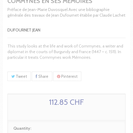
COMMYNES EN SES MEMOIRES
Préface de Jean-Marie Duvosquel Avec une bibliographie
générale des travaux de Jean Dufournet établie par Claude Lachet
DUFOURNET JEAN
This study looks at the life and work of Commynes, a writer and
diplomat in the courts of Burgundy and France (1447 – c. 1511). In
particular it treats Commynes work Mémoires.
Tweet
Share
Pinterest
112.85 CHF
Quantity: