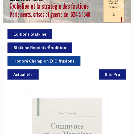
Editions Slatkine
Slatkine Reprints-Érudition
Honoré Champion Et Diffusions
Actualités
Site Pro