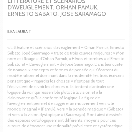
LITTERATURE ET SCENARIOS
D'AVEUGLEMENT. ORHAN PAMUK,
ERNESTO SABATO, JOSE SARAMAGO
ILEA LAURA T
« Littérature et scénarios d’aveuglement – Orhan Pamuk, Ernesto
Sábato, José Saramago » traite de trois œuvres majeures : « Mon
nom est Rouge » d’Orhan Pamuk, « Héros et tombes » d’Ernesto
Sábato et « L’aveuglement » de José Saramago. Dans leur quête
de nouveaux concepts et formes de pensée qui s’écartent du
modèle rationnel dominant dans la modernité, les trois écrivains
pensent que « regarder les choses » n’est pas du tout
l’équivalent de « voir les choses ». Ils tentent d’articuler une
logique du voir qui ressemble plutôt à la vision et à la
clairvoyance qu’à la conformité logique. La figure de
l’aveuglement permet de suggérer un mouvement vers « le
monde imaginal » (Pamuk), vers « la pensée magique » (Sábato)
et vers « la vision dystopique » (Saramago). Sont ainsi dessinés
des espaces ontologiquement différents, moyens pour ces
auteurs de dénoncer une rationalité prévalente et systématique.