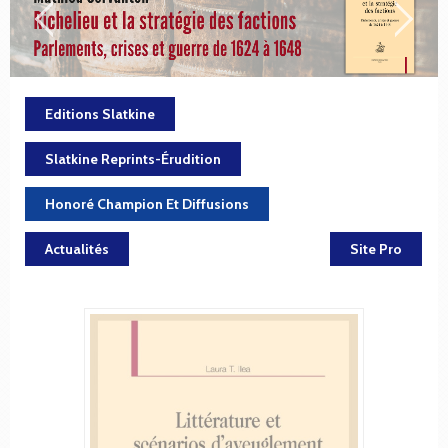
Editions Slatkine
Slatkine Reprints-Érudition
Honoré Champion Et Diffusions
Actualités
Site Pro