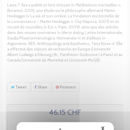
Laura T. Ilea a publié un livre d’essais (« Méditations inactuelles »,
Bucarest, 2001), une étude sur le philosophe allemand Martin
Heidegger (« La vie et son ombre. La fondation existentielle de
la connaissance – Martin Heidegger », Cluj-Napoca, 2007) et un
recueil de nouvelles (« Est », Paris, 2009), ainsi que des articles
dans des revues roumaines (« Idei in dialog, Lettre Internationale,
Studia Phaenomenologica, Hermeneia ») et d’ailleurs («
Arguments, RES. Anthropology and Aesthetics, Terra Nova »). Elle
a effectué des séjours de recherche en Europe (Université
Albert-Ludwigs à Fribourg i.Br., Panthéon-Sorbonne I à Paris) et au
Canada (Université de Montréal et Université McGill).
Tweet
Share
Pinterest
46.15 CHF
X
Hide cooki