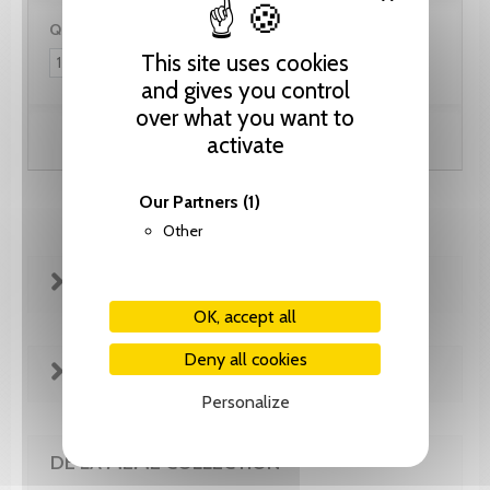
Quantity:
This site uses cookies
and gives you control
over what you want to
Add to cart
activate
Our Partners
(1)
Other
FICHE TECHNIQUE
OK, accept all
Deny all cookies
EXTRAITS
Personalize
DE LA MÊME COLLECTION