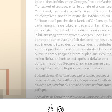
épistolaires inédits entre Georges Picot et Marthe
Montalivet et leurs parents, le comte et la comte
Montalivet, méritent aujourd’hui une publication. 
de Montalivet, ancien ministre de l’Intérieur du roi 
Philippe, resté proche de la famille d’Orléans après
de la monarchie de Juillet, entretient un lien affecti
complicité intellectuelle hors du commun avec so
le brillant magistrat et avocat Georges Picot. Leur
correspondance livre un récit des souffrances du s
espérances déçues des combats, des inquiétudes 
sort des proches et surtout des enfants. Elle cons
outre un témoignage de premier plan sur l’évoluti
milieu libéral orléaniste, qui, après la défaite et la
condamnation du Second Empire, se tourne vers
l’acceptation d’une République conservatrice.
Spécialiste des élites juridiques, préfectorales, locales et
parlementaires, Pierre Allorant est doyen de la faculté de 
d’Orléans et président du Comité d’histoire parlementaire
politique.
Spécialiste de l’histoire politique de la Troisième Républi
Badier est maître de conférences à l’université d’Orléans e
général du Comité d’histoire parlementaire et politique.