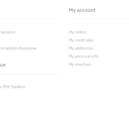
My account
Champion
My orders
My credit slips
Complètes Rousseau
My addresses
My personal info
gue
My vouchers
s PDF Slatkine