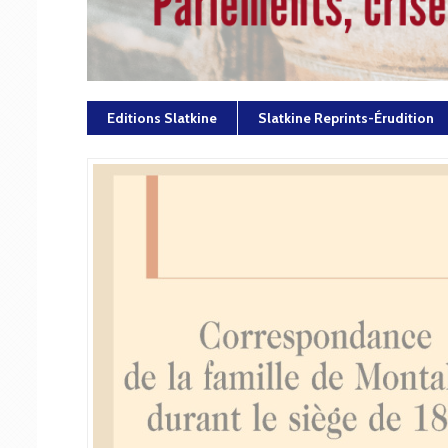
Editions Slatkine
Slatkine Reprints-Érudition