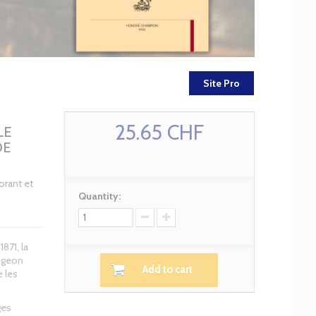
Site Pro
25.65 CHF
LE
DE
orant et
Quantity:
871, la
pigeon
Add to cart
 les
ges