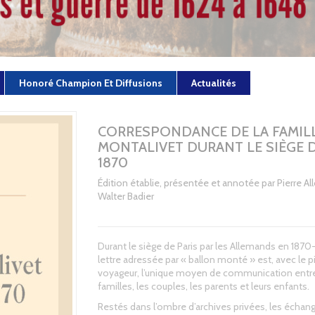
Honoré Champion Et Diffusions
Actualités
CORRESPONDANCE DE LA FAMIL
MONTALIVET DURANT LE SIÈGE 
1870
Édition établie, présentée et annotée par Pierre All
Walter Badier
Durant le siège de Paris par les Allemands en 1870-1
lettre adressée par « ballon monté » est, avec le 
voyageur, l’unique moyen de communication entre
familles, les couples, les parents et leurs enfants.
Restés dans l’ombre d’archives privées, les échan