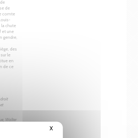
 de
sse de
Le comte
Louis-
 la chute
f et une
n gendre,
iège, des
sur le
titue en
on de ce
droit
 et
que, Walter
t secrétaire
X
Hide cookie banner