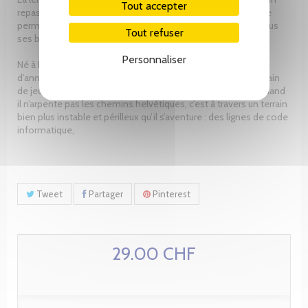
Tout accepter
repas dans une auberge de montagne ou une rentrée tardive
permettent de prolonger ce plaisir et de recharger encore plus
Tout refuser
ses batteries avant le retour en plaine.
Personnaliser
Né à Fribourg en 1967, l’auteur s’est installé il y a une dizaine
d’années à Montreux. Cela afin de se rapprocher de son terrain
de jeu favori : les montagnes valaisannes et valdôtaines. Quand
il n’arpente pas les chemins helvétiques, c’est à travers un terrain
bien plus instable et périlleux qu’il s’aventure : des lignes de code
informatique,
Tweet
Partager
Pinterest
29.00 CHF