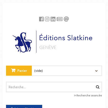
Panneau de gestion des cookies
Panier
(vide)
Recherche avancée