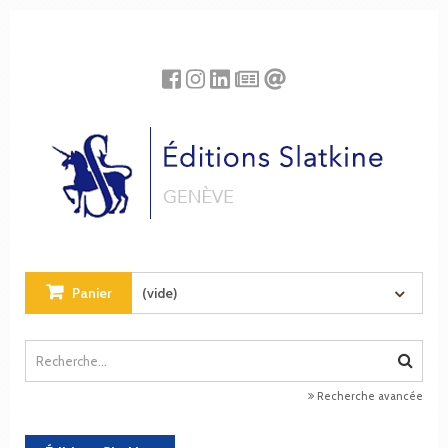
Panneau de gestion des cookies
Panier
(vide)
Recherche avancée