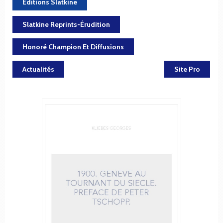
Éditions Slatkine
Slatkine Reprints-Érudition
Honoré Champion Et Diffusions
Actualités
Site Pro