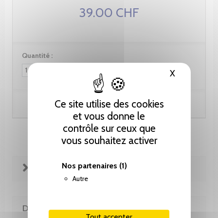
39.00 CHF
Quantité :
X
Masquer le
Ce site utilise des cookies
Ajouter au panier
et vous donne le
contrôle sur ceux que
vous souhaitez activer
Nos partenaires
(1)
FICHE TECHNIQUE
Autre
DE LA MÊME COLLECTION
Tout accepter