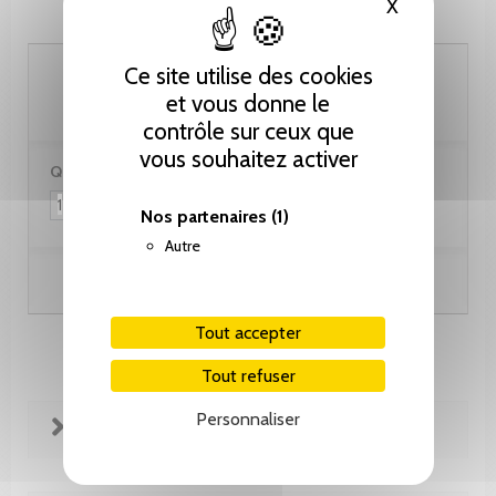
X
Masquer le
90.00 CHF
Ce site utilise des cookies
et vous donne le
contrôle sur ceux que
vous souhaitez activer
Quantité :
Nos partenaires
(1)
Autre
Ajouter au panier
Tout accepter
Tout refuser
Personnaliser
FICHE TECHNIQUE