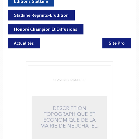
Éditions Slatkine
Slatkine Reprints-Érudition
Honoré Champion Et Diffusions
Actualités
Site Pro