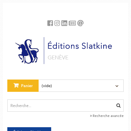
Panneau de gestion des cookies
Panier
(vide)
Recherche avancée