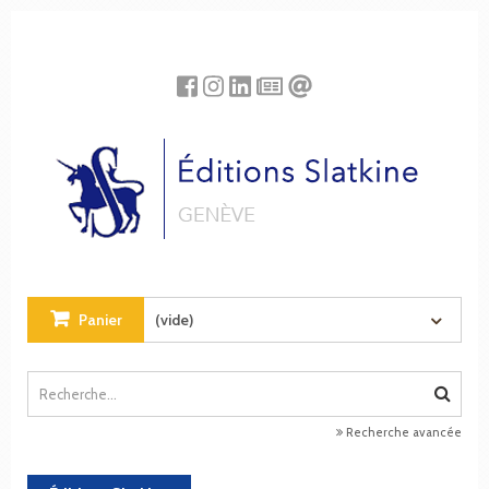
Panneau de gestion des cookies
Panier
(vide)
Recherche avancée