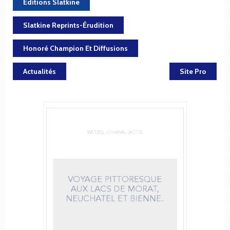
Éditions Slatkine
Slatkine Reprints-Érudition
Honoré Champion Et Diffusions
Actualités
Site Pro