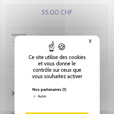
55.00 CHF
Quantité :
X
Masquer le
Ce site utilise des cookies
Ajouter au panier
et vous donne le
contrôle sur ceux que
vous souhaitez activer
Nos partenaires
(1)
FICHE TECHNIQUE
Autre