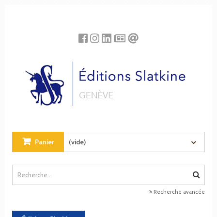
Panneau de gestion des cookies
Panier
(vide)
Recherche avancée