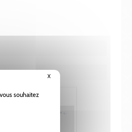
X
Masquer le bandeau des cookies
e vous souhaitez