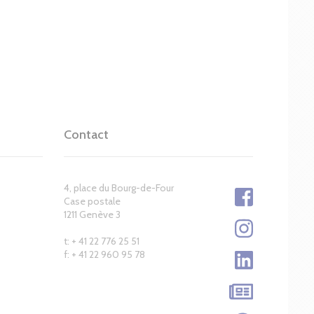
Contact
4, place du Bourg-de-Four
Case postale
1211 Genève 3
t: + 41 22 776 25 51
f: + 41 22 960 95 78