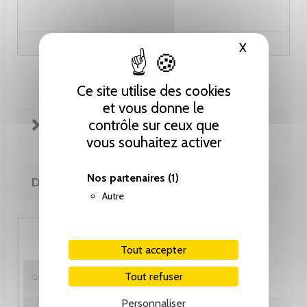
X
Masquer le
Ce site utilise des cookies
et vous donne le
contrôle sur ceux que
FICHE TECHNIQUE
vous souhaitez activer
Nos partenaires
(1)
DE LA MÊME COLLECTION
Autre
Tout accepter
Tout refuser
Personnaliser