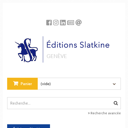
Panneau de gestion des cookies
Panier
(vide)
Recherche avancée