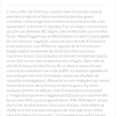
C`est un film de 01945 qui a projeté dans le monde entier la
première image de la Suisse pendant la dernière guerre
mondiale. Cette image était entièrement positive et elle a fait
quasiment l`unanimité à l`époque. Puis, un virage s`est amorcé,
qui a fini par atteindre 180 degrés. Des intellectuels comme Max
Frisch, Walter Diggelmann et Alfred Häsler ont été à l`avant-garde
de ces révisions négatives, suivis par une cohorte d`historiens
et de publicistes. Les différents rapports de la Commission
Bergier publiés au tournant du siècle sont bien sûr venus
couronner le tout. Ces révisions ne tiennent simplement pas la
route. Que ce soit dans la question des réfugiés, dans celle du
rôle de la Suisse pendant le conflit ou dans d`autres encore
comme les opérations sur or de la BNS, en examen rigoureux et
sans préjugés des faits historiques, ajouté aux résultats de
nouvelles investigations, débouche sur une évaluation qui rejoint
la première vision de la Suisse pendant la guerre. Il y a bien
quelques ombres au tableau, mais d`importance secondaire.
L`image historiquement négative de la Suisse qui a dominé dés
les années 1960 a joué un grand rôle en 1996-1998 dans l`affaire
des fonds en déshérence. Prise sous la loupe, cette affaire se
révèle avoir été une pure entreprise de chantage et un racket
sans précédent qu`on sache - un chantage et un racket qui ont