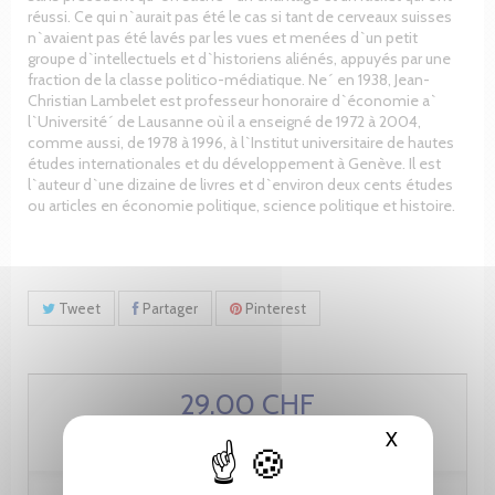
réussi. Ce qui n`aurait pas été le cas si tant de cerveaux suisses
n`avaient pas été lavés par les vues et menées d`un petit
groupe d`intellectuels et d`historiens aliénés, appuyés par une
fraction de la classe politico-médiatique. Ne´ en 1938, Jean-
Christian Lambelet est professeur honoraire d`économie a`
l`Université´ de Lausanne où il a enseigné de 1972 à 2004,
comme aussi, de 1978 à 1996, à l`Institut universitaire de hautes
études internationales et du développement à Genève. Il est
l`auteur d`une dizaine de livres et d`environ deux cents études
ou articles en économie politique, science politique et histoire.
Tweet
Partager
Pinterest
29.00 CHF
X
Masquer le