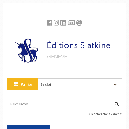
Panneau de gestion des cookies
Panier
(vide)
Recherche avancée