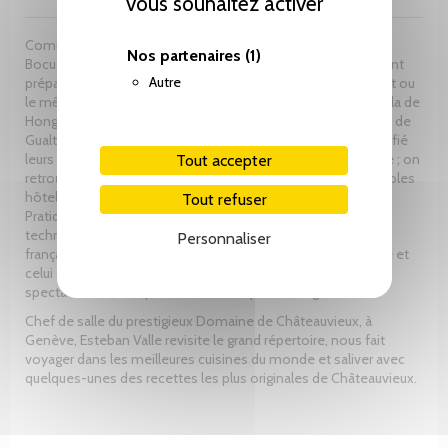
vous souhaitez activer
Comment apprêter la poularde en vessie à la façon de Paul
Nos partenaires
(1)
Bocuse ou le cochon de lait selon Cándido López? Comment
Autre
prépare-t-on le légendaire canard au sang de la Tour d’Argent ou
le même canard à la pékinoise, chez Da Dong ou au Peninsula de
Hong Kong? Quels sont les secrets du divin turbot en croûte de
Gualtiero Marchesi ? Une douzaine de chefs étoilés ont confié
leurs tours de main et leurs recettes fétiches à Esteban Valle ; on
Tout accepter
retrouve également leurs maîtres d’hôtels, trois grandes écoles
hôtelières et d’autres enseignes de haut vol.
Tout refuser
Pratique autant qu’érudit, cet ouvrage remet à l’honneur les
techniques qui ont fait les belles heures de la gastronomie
Personnaliser
française : l’apprêt de pièces entières, l’art de leur découpage et
celui du flambage. Il est enrichi par des illustrations
spectaculaires, des planches didactiques et un glossaire.
Chef de salle du prestigieux Domaine de Châteauvieux, à
Genève, Esteban Valle revisite le grand répertoire, nous fait
voyager dans les meilleures cuisines du monde et saliver avec
quelques-unes des recettes les plus originales de Châteauvieux.