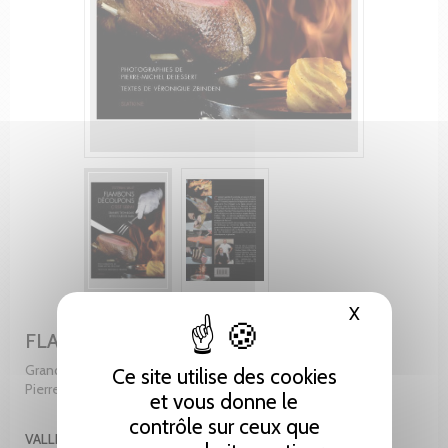
X
Masquer le
FLAMBONS DECOUPONS C'EST SERVI !
Grandes techniques, petits tours de main. Photograhies de
Ce site utilise des cookies
Pierre-Michel Delessert. Textes de Véronique Zbinden
et vous donne le
contrôle sur ceux que
VALLE ESTEBAN