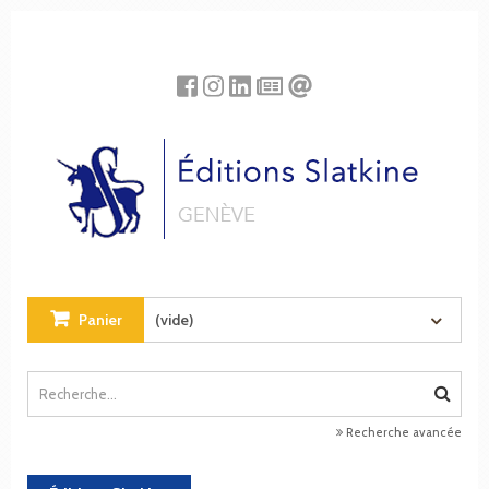
Panneau de gestion des cookies
Panier
(vide)
Recherche avancée