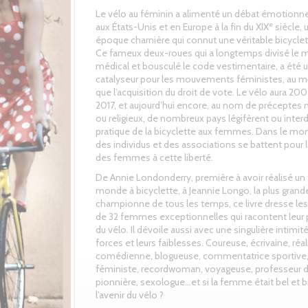
Le vélo au féminin a alimenté un débat émotionn
e
aux États-Unis et en Europe à la fin du XIX
siècle, 
époque charnière qui connut une véritable bicycle
Ce fameux deux-roues qui a longtemps divisé le
médical et bousculé le code vestimentaire, a été 
catalyseur pour les mouvements féministes, au m
que l’acquisition du droit de vote. Le vélo aura 20
2017, et aujourd’hui encore, au nom de préceptes
ou religieux, de nombreux pays légifèrent ou interd
pratique de la bicyclette aux femmes. Dans le mon
des individus et des associations se battent pour 
des femmes à cette liberté.
De Annie Londonderry, première à avoir réalisé un 
monde à bicyclette, à Jeannie Longo, la plus grand
championne de tous les temps, ce livre dresse les 
de 32 femmes exceptionnelles qui racontent leur
du vélo. Il dévoile aussi avec une singulière intimité
forces et leurs faiblesses. Coureuse, écrivaine, réal
comédienne, blogueuse, commentatrice sportive
féministe, recordwoman, voyageuse, professeur d
pionnière, sexologue…et si la femme était bel et b
l’avenir du vélo ?