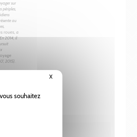
oyager sur
s périples,
idiens
présente au
es,
es roues
, a
En 2014, il
ursuit
ux
voyage
0’, 2015).
X
Masquer le bandeau des cookies
e vous souhaitez