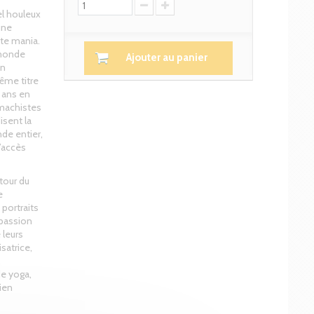
el houleux
une
tte mania.
 monde
Ajouter au panier
un
ême titre
0 ans en
 machistes
isent la
de entier,
l’accès
tour du
e
portraits
 passion
 leurs
isatrice,
,
e yoga,
ien