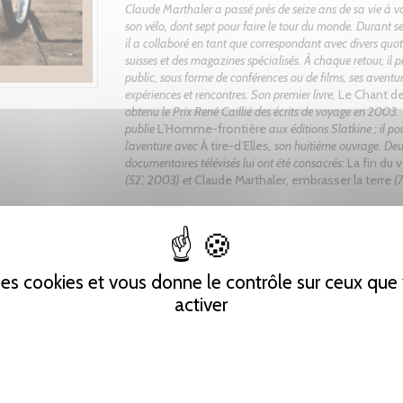
Claude Marthaler a passé près de seize ans de sa vie à v
son vélo, dont sept pour faire le tour du monde. Durant se
il a collaboré en tant que correspondant avec divers quot
suisses et des magazines spécialisés. À chaque retour, il 
public, sous forme de conférences ou de films, ses aventur
expériences et rencontres. Son premier livre,
Le Chant d
obtenu le Prix René Caillié des écrits de voyage en 2003. 
publie
L’Homme-frontière
aux éditions Slatkine ; il po
l’aventure avec
À tire-d’Elles
, son huitième ouvrage. De
documentaires télévisés lui ont été consacrés:
La fin du 
(52’, 2003) et
Claude Marthaler, embrasser la terre
(7
Tweet
Partager
Pinterest
 des cookies et vous donne le contrôle sur ceux qu
activer