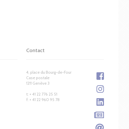
Contact
4, place du Bourg-de-Four
Case postale
1211 Genève 3
t: + 41 22 776 25 51
f: + 41 22 960 95 78