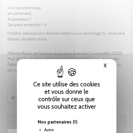
« Le raconter à qui,
et comment,
et pourquoi ?
Qui peut entendre ? »
Frédéric adresse une dernière lettre à son ami Roger S., incarcéré
depuis plusieurs mois.
Mélanie Richoz est l’auteure de plusieurs livres dont
Tourterelle
(2012),
Mue
(2013) et
Le Bain et la Douche froide
(2014), tous parus aux
Éditions Slatkine. Après le succès de
J’ai tué papa
en 2015, elle signe ici
X
Masquer le
son cinquième roman.
Ce site utilise des cookies
et vous donne le
Tweet
Partager
Pinterest
contrôle sur ceux que
vous souhaitez activer
21.00 CHF
Nos partenaires
(1)
Autre