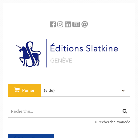
Panneau de gestion des cookies
Panier
(vide)
Recherche avancée