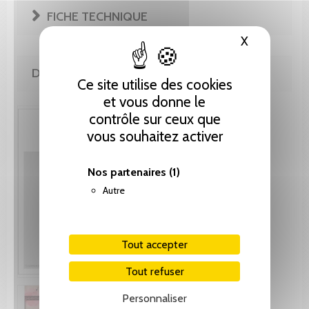
FICHE TECHNIQUE
X
Masquer le
DE LA MÊME COLLECTION
Ce site utilise des cookies
et vous donne le
contrôle sur ceux que
vous souhaitez activer
Nos partenaires
(1)
Autre
Tout accepter
Tout refuser
Personnaliser