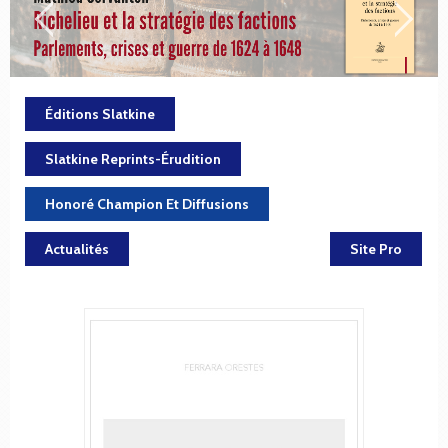
Éditions Slatkine
Slatkine Reprints-Érudition
Honoré Champion Et Diffusions
Actualités
Site Pro