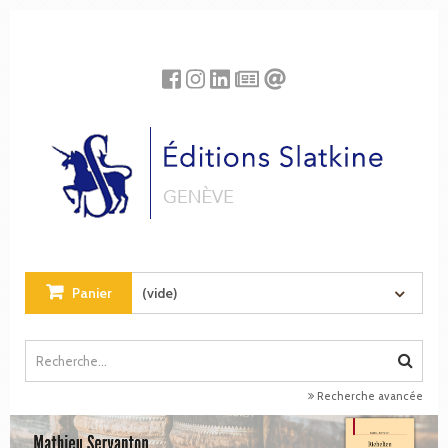
Panneau de gestion des cookies
Panier
(vide)
Recherche avancée