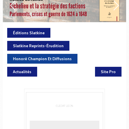
Éditions Slatkine
Slatkine Reprints-Érudition
Honoré Champion Et Diffusions
Actualités
Site Pro