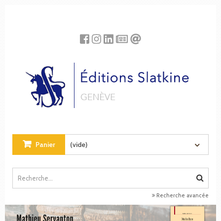
Panneau de gestion des cookies
Panier
(vide)
Recherche avancée