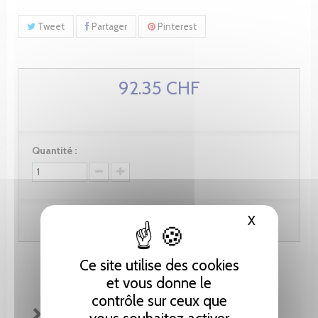
Tweet
Partager
Pinterest
92.35 CHF
Quantité :
X
Masquer le
Ajouter au panier
Ce site utilise des cookies
et vous donne le
contrôle sur ceux que
FICHE TECHNIQUE