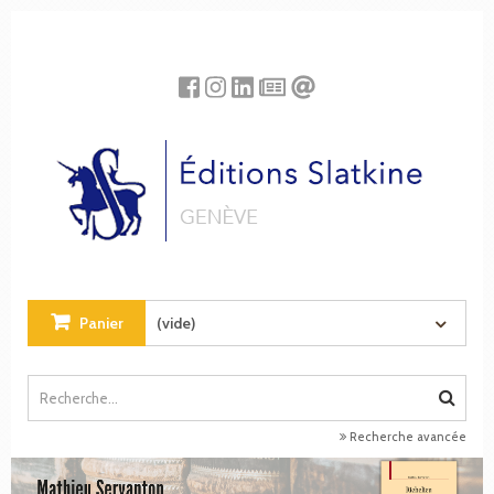
Panneau de gestion des cookies
Panier
(vide)
Recherche avancée