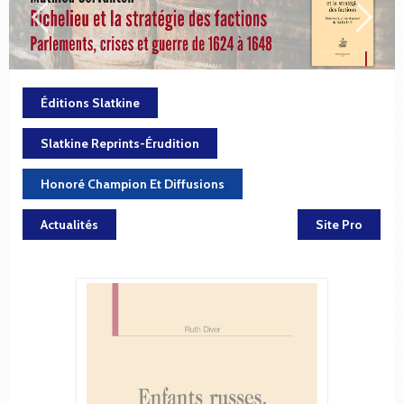
Éditions Slatkine
Slatkine Reprints-Érudition
Honoré Champion Et Diffusions
Actualités
Site Pro