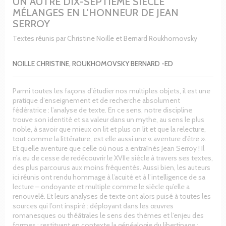
UN AUTRE DIX-SEPTIÈME SIÈCLE
MÉLANGES EN L'HONNEUR DE JEAN
SERROY
Textes réunis par Christine Noille et Bernard Roukhomovsky
NOILLE CHRISTINE, ROUKHOMOVSKY BERNARD -ED
Parmi toutes les façons d’étudier nos multiples objets, il est une
pratique d’enseignement et de recherche absolument
fédératrice : l’analyse de texte. En ce sens, notre discipline
trouve son identité et sa valeur dans un mythe, au sens le plus
noble, à savoir que mieux on lit et plus on lit et que la relecture,
tout comme la littérature, est elle aussi une « aventure d’être ».
Et quelle aventure que celle où nous a entraînés Jean Serroy ! Il
n’a eu de cesse de redécouvrir le XVIIe siècle à travers ses textes,
des plus parcourus aux moins fréquentés. Aussi bien, les auteurs
ici réunis ont rendu hommage à l’acuité et à l’intelligence de sa
lecture – ondoyante et multiple comme le siècle qu’elle a
renouvelé. Et leurs analyses de texte ont alors puisé à toutes les
sources qui l’ont inspiré : déployant dans les œuvres
romanesques ou théâtrales le sens des thèmes et l’enjeu des
formes ; restituant en contexte la généalogie du libertinage ;