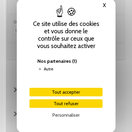
X
Masquer le
Quantité :
Ce site utilise des cookies
et vous donne le
contrôle sur ceux que
vous souhaitez activer
Ajouter au panier
Nos partenaires
(1)
Autre
FICHE TECHNIQUE
Tout accepter
Tout refuser
EXTRAITS
Personnaliser