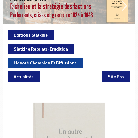
Éditions Slatkine
Slatkine Reprints-Érudition
Honoré Champion Et Diffusions
Actualités
Site Pro