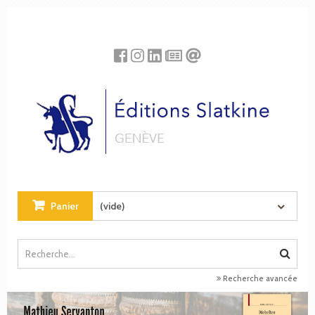
Panneau de gestion des cookies
Panier
(vide)
Recherche avancée