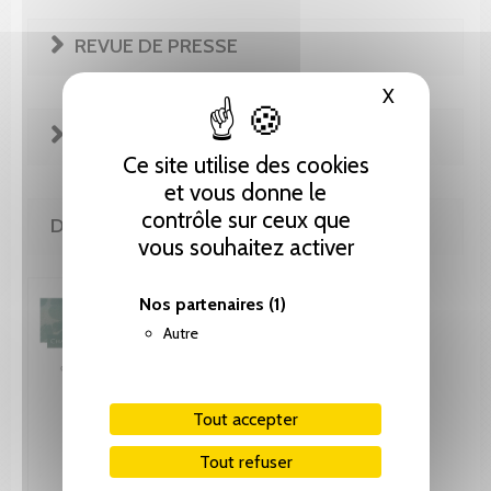
REVUE DE PRESSE
X
Masquer le
EXTRAITS
Ce site utilise des cookies
et vous donne le
contrôle sur ceux que
DE LA MÊME COLLECTION
vous souhaitez activer
Nos partenaires
(1)
Autre
Tout accepter
Tout refuser