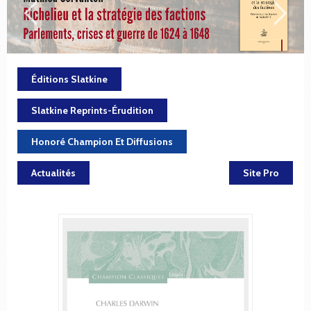
Éditions Slatkine
Slatkine Reprints-Érudition
Honoré Champion Et Diffusions
Actualités
Site Pro