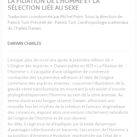
LA FILIATION DE L'HOMME ET LA
SÉLECTION LIÉE AU SEXE
Traduction coordonnée par Michel Prum. Sous la direction de
Patrick Tort. Précédé de : Patrick Tort, L'anthropologie inattendue
de Charles Darwin
DARWIN CHARLES
Lorsque, plus de onze ans après la première édition de «
L’Origine des espèces », Darwin publie en 1871 « La Filiation de
l’Homme », il s’acquitte d’une obligation de cohérence
contractée dès sa première adhésion à l’idée de l’origine
commune des espèces vivantes : couronner l’illustration de la
grande vérité transformiste en montrant la nécessité d’inscrire
phylogénétiquement l’Homme au sein de la série animale. Au
terme d’une assez longue réserve, Darwin, affrontant une
nouvelle fois les mythes de la création et l’univers dogmatique
des croyances, expose alors une version strictement naturaliste
de l’origine de l’Homme et de son devenir.
Au-delà, il s’agit pour lui d’expliquer, par la seule dynamique
d’avantages sélectionnés et transmis, l’accession de l’Homme à
sa position d’éminence évolutive, représentée par l’état de «