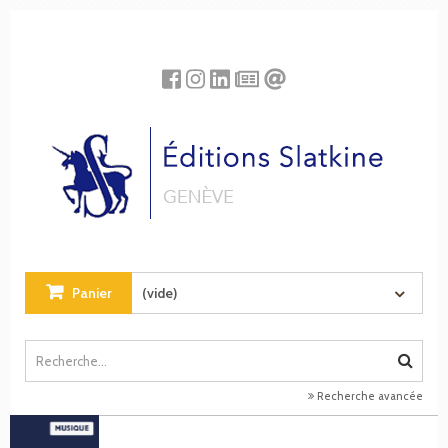
Panneau de gestion des cookies
Panier
(vide)
Recherche avancée