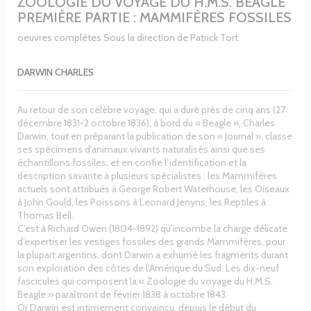
ZOOLOGIE DU VOYAGE DU H.M.S. BEAGLE
PREMIÈRE PARTIE : MAMMIFÈRES FOSSILES
oeuvres complètes Sous la direction de Patrick Tort
DARWIN CHARLES
Au retour de son célèbre voyage, qui a duré près de cinq ans (27
décembre 1831-2 octobre 1836), à bord du « Beagle », Charles
Darwin, tout en préparant la publication de son « Journal », classe
ses spécimens d’animaux vivants naturalisés ainsi que ses
échantillons fossiles, et en confie l’identification et la
description savante à plusieurs spécialistes : les Mammifères
actuels sont attribués à George Robert Waterhouse, les Oiseaux
à John Gould, les Poissons à Leonard Jenyns, les Reptiles à
Thomas Bell.
C’est à Richard Owen (1804-1892) qu’incombe la charge délicate
d’expertiser les vestiges fossiles des grands Mammifères, pour
la plupart argentins, dont Darwin a exhumé les fragments durant
son exploration des côtes de l’Amérique du Sud. Les dix-neuf
fascicules qui composent la « Zoologie du voyage du H.M.S.
Beagle » paraîtront de février 1838 à octobre 1843.
Or Darwin est intimement convaincu, depuis le début du