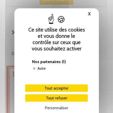
X
Masquer le
Ce site utilise des cookies
FICHE TECHNIQUE
et vous donne le
contrôle sur ceux que
vous souhaitez activer
DE LA MÊME COLLECTION
Nos partenaires
(1)
Autre
Tout accepter
Tout refuser
Personnaliser