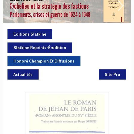
Éditions Slatkine
Slatkine Reprints-Érudition
Honoré Champion Et Diffusions
Actualités
Site Pro