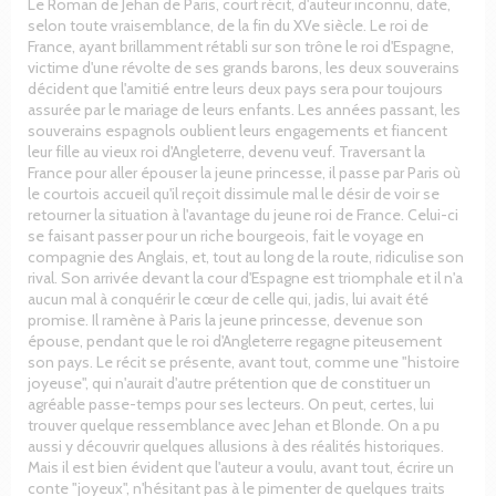
Le Roman de Jehan de Paris, court récit, d'auteur inconnu, date,
selon toute vraisemblance, de la fin du XVe siècle. Le roi de
France, ayant brillamment rétabli sur son trône le roi d'Espagne,
victime d'une révolte de ses grands barons, les deux souverains
décident que l'amitié entre leurs deux pays sera pour toujours
assurée par le mariage de leurs enfants. Les années passant, les
souverains espagnols oublient leurs engagements et fiancent
leur fille au vieux roi d'Angleterre, devenu veuf. Traversant la
France pour aller épouser la jeune princesse, il passe par Paris où
le courtois accueil qu'il reçoit dissimule mal le désir de voir se
retourner la situation à l'avantage du jeune roi de France. Celui-ci
se faisant passer pour un riche bourgeois, fait le voyage en
compagnie des Anglais, et, tout au long de la route, ridiculise son
rival. Son arrivée devant la cour d'Espagne est triomphale et il n'a
aucun mal à conquérir le cœur de celle qui, jadis, lui avait été
promise. Il ramène à Paris la jeune princesse, devenue son
épouse, pendant que le roi d'Angleterre regagne piteusement
son pays. Le récit se présente, avant tout, comme une "histoire
joyeuse", qui n'aurait d'autre prétention que de constituer un
agréable passe-temps pour ses lecteurs. On peut, certes, lui
trouver quelque ressemblance avec Jehan et Blonde. On a pu
aussi y découvrir quelques allusions à des réalités historiques.
Mais il est bien évident que l'auteur a voulu, avant tout, écrire un
conte "joyeux", n'hésitant pas à le pimenter de quelques traits