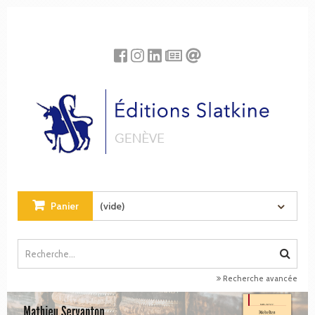
Panneau de gestion des cookies
Panier
(vide)
Recherche avancée