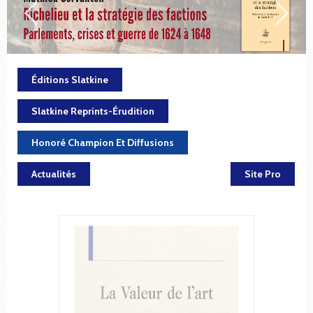
Éditions Slatkine
Slatkine Reprints-Érudition
Honoré Champion Et Diffusions
Actualités
Site Pro