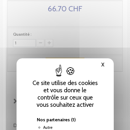
66.70 CHF
Quantité :
Ajouter au panier
X
Masquer le
Ce site utilise des cookies
et vous donne le
contrôle sur ceux que
FICHE TECHNIQUE
vous souhaitez activer
Nos partenaires
(1)
DE LA MÊME COLLECTION
Autre