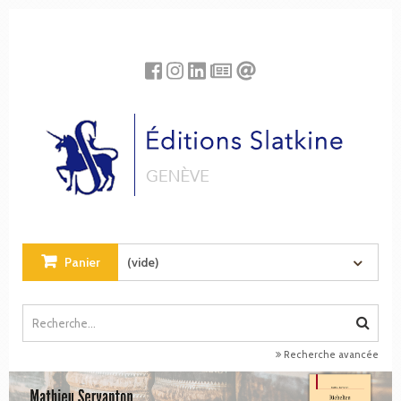
Panneau de gestion des cookies
Panier
(vide)
Recherche avancée