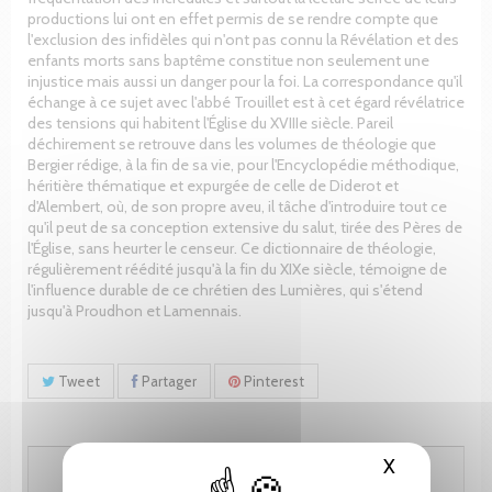
productions lui ont en effet permis de se rendre compte que
l'exclusion des infidèles qui n'ont pas connu la Révélation et des
enfants morts sans baptême constitue non seulement une
injustice mais aussi un danger pour la foi. La correspondance qu'il
échange à ce sujet avec l'abbé Trouillet est à cet égard révélatrice
des tensions qui habitent l'Église du XVIIIe siècle. Pareil
déchirement se retrouve dans les volumes de théologie que
Bergier rédige, à la fin de sa vie, pour l'Encyclopédie méthodique,
héritière thématique et expurgée de celle de Diderot et
d'Alembert, où, de son propre aveu, il tâche d'introduire tout ce
qu'il peut de sa conception extensive du salut, tirée des Pères de
l'Église, sans heurter le censeur. Ce dictionnaire de théologie,
régulièrement réédité jusqu'à la fin du XIXe siècle, témoigne de
l'influence durable de ce chrétien des Lumières, qui s'étend
jusqu'à Proudhon et Lamennais.
Tweet
Partager
Pinterest
X
Masquer le
97.45 CHF