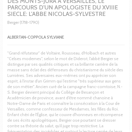
DES MONTS-JURA A VERSAILLES, LE
PARCOURS D'UN APOLOGISTE DU XVIIIE
SIECLE: L'ABBE NICOLAS-SYLVESTRE
Berger (1718-1790)
ALBERTAN-COPPOLA SYLVIANE
"Grand réfutateur" de Voltaire, Rousseau, d'Holbach et autres
"Celses modernes", selon le mot de Diderot, l'abbé Bergier se
distingue par ses qualités critiques et sa brillante carrière de la
masse sans éclat des défenseurs du christianisme du siècle des
Lumières. Ses adversaires eux-mêmes ont pu apprécier son
esprit, à l'instar d'un Grimm qui l'estime "très supérieur aux gens
de son métier". Ancien curé de la campagne franc-comtoise, N.-
S. Bergier devient principal du Collège de Besançon et
Académicien de province, avant d'être nommé chanoine à
Notre-Dame de Paris et connaître la consécration à la Cour de
Versailles, comme confesseur de Mesdames, les filles du Roi.
Enfant chéri de l'Église, qui le couvre d'honneurs en récompense
de ses écrits apologétiques, Bergier ose pourtant se dresser
contre sa théorie du salut, qu'il juge trop restrictive. La
fréquentation des incrédules et surtout la lecture serrée de leurs