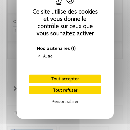
Ce site utilise des cookies
et vous donne le
Quantité :
contrôle sur ceux que
vous souhaitez activer
Nos partenaires
(1)
Ajouter au panier
Autre
Tout accepter
FICHE TECHNIQUE
Tout refuser
Personnaliser
DE LA MÊME COLLECTION