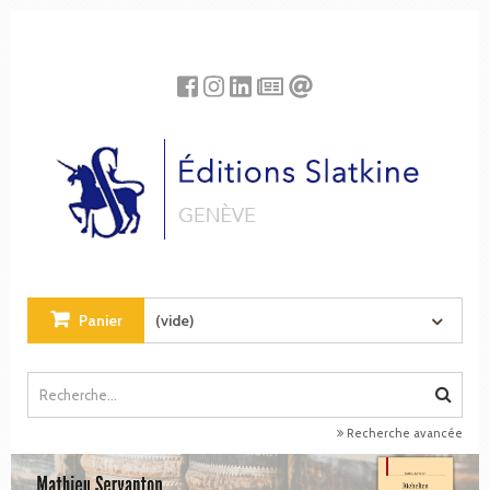
Panneau de gestion des cookies
Panier
(vide)
Recherche avancée