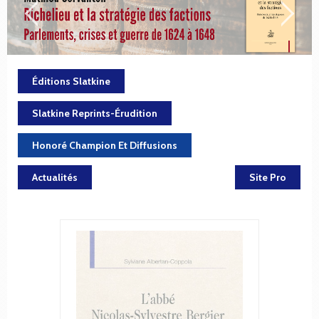
Éditions Slatkine
Slatkine Reprints-Érudition
Honoré Champion Et Diffusions
Actualités
Site Pro