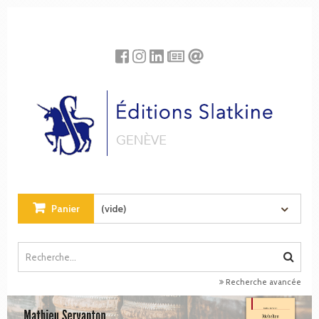
Panneau de gestion des cookies
Panier
(vide)
Recherche avancée