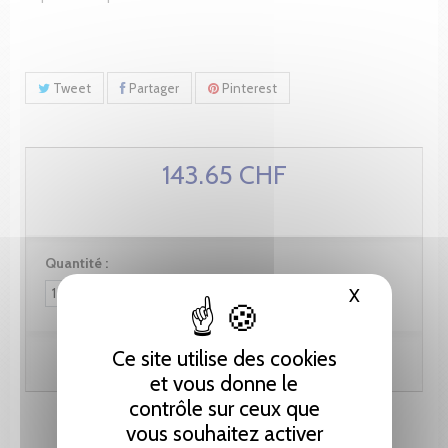
Tweet
Partager
Pinterest
143.65 CHF
Quantité :
X
Masquer le
Ce site utilise des cookies
Ajouter au panier
et vous donne le
contrôle sur ceux que
vous souhaitez activer