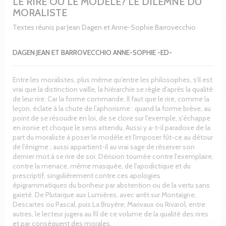
LE RIRE OU LE MODELE? LE DILEMNE DU
MORALISTE
Textes réunis par Jean Dagen et Anne-Sophie Barrovecchio
DAGEN JEAN ET BARROVECCHIO ANNE-SOPHIE -ED-
Entre les moralistes, plus même qu'entre les philosophes, s'il est
vrai que la distinction vaille, la hiérarchie se règle d'après la qualité
de leur rire. Car la forme commande. Il faut que le rire, comme la
leçon, éclate à la chute de l'aphorisme : quand la forme brève, au
point de se résoudre en loi, de se clore sur l'exemple, s'échappe
en ironie et choque le sens attendu. Aussi y a-t-il paradoxe de la
part du moraliste à poser le modèle et l'imposer fût-ce au détour
de l'énigme ; aussi appartient-il au vrai sage de réserver son
dernier mot à se rire de soi. Dérision tournée contre l'exemplaire,
contre la menace, même masquée, de l'apodictique et du
prescriptif, singulièrement contre ces apologies
épigrammatiques du bonheur par abstention ou de la vertu sans
gaieté. De Plutarque aux Lumières, avec arrêt sur Montaigne,
Descartes ou Pascal, puis La Bruyère, Marivaux ou Rivarol, entre
autres, le lecteur jugera au fil de ce volume de la qualité des rires
et par conséquent des morales.