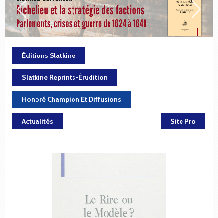
Éditions Slatkine
Slatkine Reprints-Érudition
Honoré Champion Et Diffusions
Actualités
Site Pro