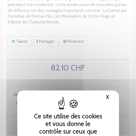
précident à la modernité. Cette étude ouvre de nouvelles pistes
de réflexion sur des ouvrages importants comme : La Dame aux
Camélias de Dumas Fils, Les Misérables de Victor Hugo et
Villette de Charlotte Brontë.
Tweet
Partager
Pinterest
82.10 CHF
Quantité :
X
Masquer le
Ce site utilise des cookies
et vous donne le
Ajouter au panier
contrôle sur ceux que