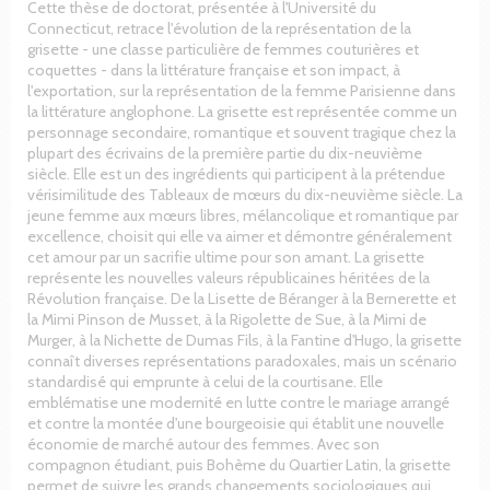
Cette thèse de doctorat, présentée à l'Université du
Connecticut, retrace l'évolution de la représentation de la
grisette - une classe particulière de femmes couturières et
coquettes - dans la littérature française et son impact, à
l'exportation, sur la représentation de la femme Parisienne dans
la littérature anglophone. La grisette est représentée comme un
personnage secondaire, romantique et souvent tragique chez la
plupart des écrivains de la première partie du dix-neuvième
siècle. Elle est un des ingrédients qui participent à la prétendue
vérisimilitude des Tableaux de mœurs du dix-neuvième siècle. La
jeune femme aux mœurs libres, mélancolique et romantique par
excellence, choisit qui elle va aimer et démontre généralement
cet amour par un sacrifie ultime pour son amant. La grisette
représente les nouvelles valeurs républicaines héritées de la
Révolution française. De la Lisette de Béranger à la Bernerette et
la Mimi Pinson de Musset, à la Rigolette de Sue, à la Mimi de
Murger, à la Nichette de Dumas Fils, à la Fantine d'Hugo, la grisette
connaît diverses représentations paradoxales, mais un scénario
standardisé qui emprunte à celui de la courtisane. Elle
emblématise une modernité en lutte contre le mariage arrangé
et contre la montée d'une bourgeoisie qui établit une nouvelle
économie de marché autour des femmes. Avec son
compagnon étudiant, puis Bohème du Quartier Latin, la grisette
permet de suivre les grands changements sociologiques qui