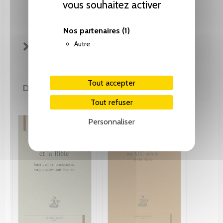
vous souhaitez activer
Nos partenaires
(1)
Autre
FICHE TECHNIQUE
Tout accepter
DE LA MÊME COLLECTION
Tout refuser
Personnaliser