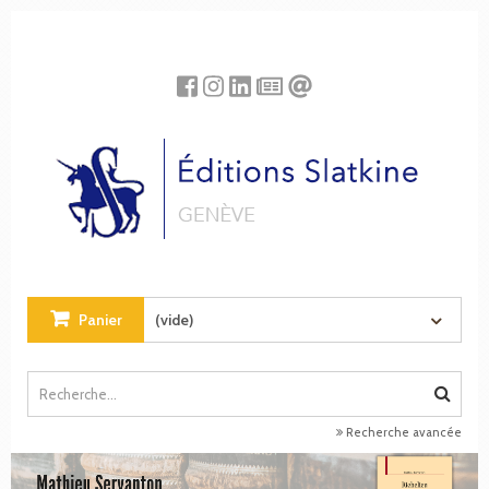
Panneau de gestion des cookies
Panier
(vide)
Recherche avancée