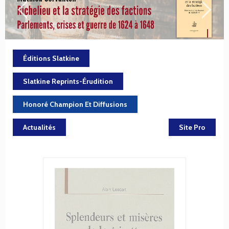
Éditions Slatkine
Slatkine Reprints-Érudition
Honoré Champion Et Diffusions
Actualités
Site Pro