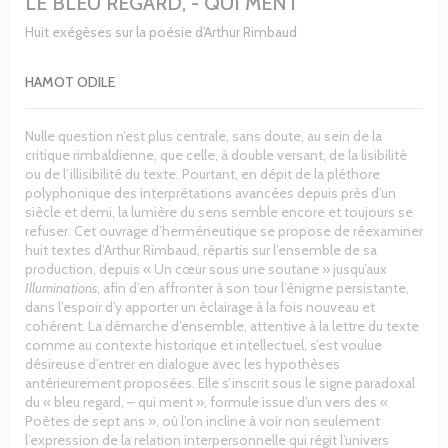
LE BLEU REGARD, - QUI MENT
Huit exégèses sur la poésie d'Arthur Rimbaud
HAMOT ODILE
Nulle question n’est plus centrale, sans doute, au sein de la
critique rimbaldienne, que celle, à double versant, de la lisibilité
ou de l’illisibilité du texte. Pourtant, en dépit de la pléthore
polyphonique des interprétations avancées depuis près d’un
siècle et demi, la lumière du sens semble encore et toujours se
refuser. Cet ouvrage d’herméneutique se propose de réexaminer
huit textes d’Arthur Rimbaud, répartis sur l’ensemble de sa
production, depuis « Un cœur sous une soutane » jusqu’aux
Illuminations
, afin d’en affronter à son tour l’énigme persistante,
dans l’espoir d’y apporter un éclairage à la fois nouveau et
cohérent. La démarche d’ensemble, attentive à la lettre du texte
comme au contexte historique et intellectuel, s’est voulue
désireuse d’entrer en dialogue avec les hypothèses
antérieurement proposées. Elle s’inscrit sous le signe paradoxal
du « bleu regard, – qui ment », formule issue d’un vers des «
Poètes de sept ans », où l’on incline à voir non seulement
l’expression de la relation interpersonnelle qui régit l’univers