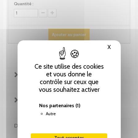
Quantité :
Ajouter au panier
X
Masquer le
Ce site utilise des cookies
et vous donne le
FICHE TECHNIQUE
contrôle sur ceux que
vous souhaitez activer
EXTRAITS
Nos partenaires
(1)
Autre
DE LA MÊME COLLECTION
Tout accepter