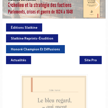
Éditions Slatkine
Slatkine Reprints-Érudition
Honoré Champion Et Diffusions
Actualités
Site Pro