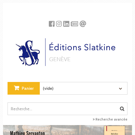
Panneau de gestion des cookies
Panier
(vide)
Recherche avancée