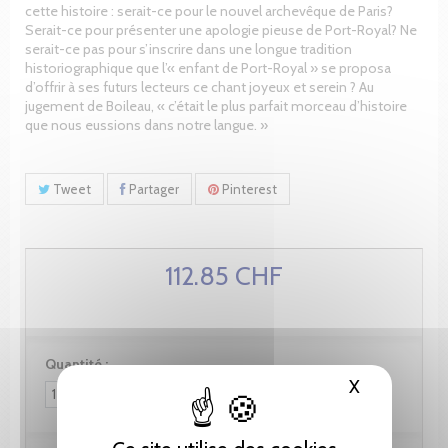
cette histoire : serait-ce pour le nouvel archevêque de Paris?
Serait-ce pour présenter une apologie pieuse de Port-Royal? Ne
serait-ce pas pour s’inscrire dans une longue tradition
historiographique que l’« enfant de Port-Royal » se proposa
d’offrir à ses futurs lecteurs ce chant joyeux et serein ? Au
jugement de Boileau, « c’était le plus parfait morceau d’histoire
que nous eussions dans notre langue. »
Tweet
Partager
Pinterest
112.85 CHF
Quantité :
X
Masquer le