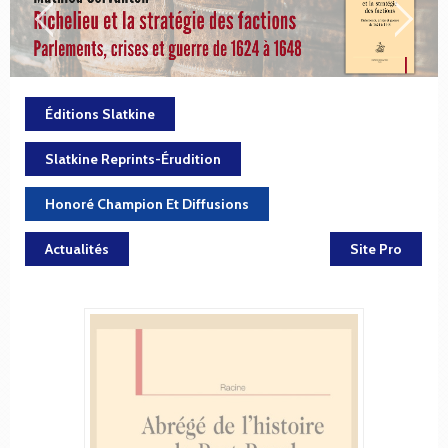
Éditions Slatkine
Slatkine Reprints-Érudition
Honoré Champion Et Diffusions
Actualités
Site Pro