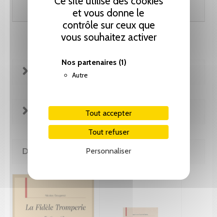
Ce site utilise des cookies
Ajouter au panier
et vous donne le
contrôle sur ceux que
vous souhaitez activer
Nos partenaires
(1)
FICHE TECHNIQUE
Autre
EXTRAITS
Tout accepter
Tout refuser
DE LA MÊME COLLECTION
Personnaliser