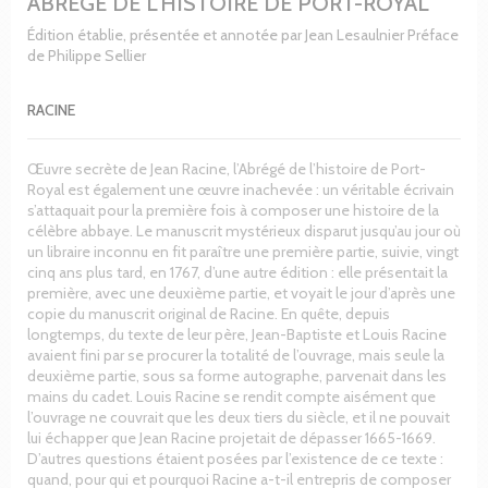
ABRÉGÉ DE L'HISTOIRE DE PORT-ROYAL
Édition établie, présentée et annotée par Jean Lesaulnier Préface
de Philippe Sellier
RACINE
Œuvre secrète de Jean Racine, l’Abrégé de l’histoire de Port-
Royal est également une œuvre inachevée : un véritable écrivain
s’attaquait pour la première fois à composer une histoire de la
célèbre abbaye. Le manuscrit mystérieux disparut jusqu’au jour où
un libraire inconnu en fit paraître une première partie, suivie, vingt
cinq ans plus tard, en 1767, d’une autre édition : elle présentait la
première, avec une deuxième partie, et voyait le jour d’après une
copie du manuscrit original de Racine. En quête, depuis
longtemps, du texte de leur père, Jean-Baptiste et Louis Racine
avaient fini par se procurer la totalité de l’ouvrage, mais seule la
deuxième partie, sous sa forme autographe, parvenait dans les
mains du cadet. Louis Racine se rendit compte aisément que
l’ouvrage ne couvrait que les deux tiers du siècle, et il ne pouvait
lui échapper que Jean Racine projetait de dépasser 1665-1669.
D’autres questions étaient posées par l’existence de ce texte :
quand, pour qui et pourquoi Racine a-t-il entrepris de composer