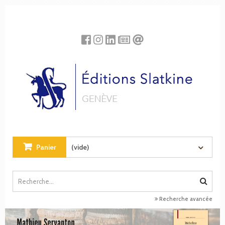
Panneau de gestion des cookies
Panier
(vide)
Recherche avancée