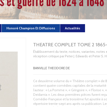
Honoré Champion Et Diffusions
Actualités
THEATRE COMPLET TOME 2 1865-
Établissement du texte, notices, variantes, notes 
réception critique par Peter J. Edwards et Peter S. 
BANVILLE THEODORE DE
Ce deuxième volume du « Théâtre complet » de B
contient quatre comédies capitales de la maturité
l’auteur : « La Pomme », « Gringoire », « Florise », «
Deïdamia ». Les deux premières pièces furent reçu
Comédie-Française et la troisième fut ajoutée à s
répertoire trente-sept ans après sa publication. Le