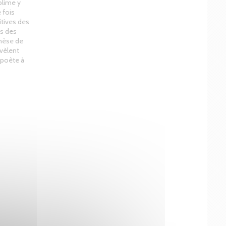
blime y
 fois
itives des
es des
enèse de
évèlent
 poète à