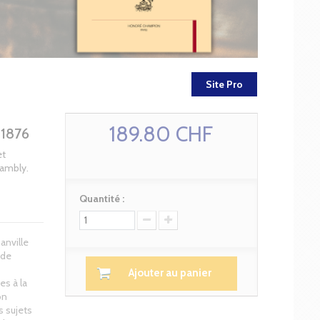
Site Pro
189.80 CHF
1876
et
Hambly.
Quantité :
anville
 de
Ajouter au panier
es à la
on
s sujets