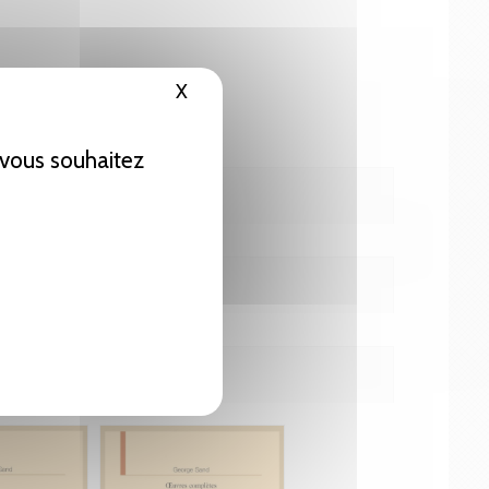
X
Masquer le bandeau des cookies
e vous souhaitez