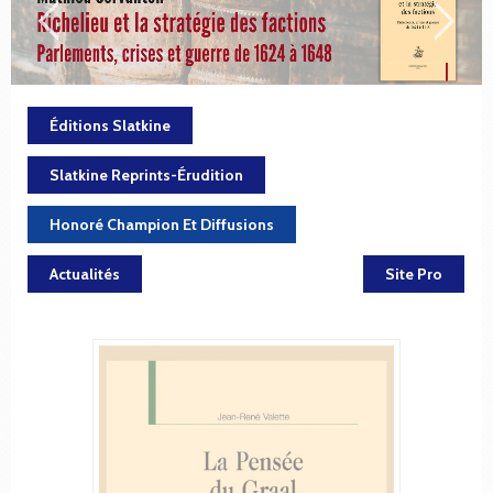
Éditions Slatkine
Slatkine Reprints-Érudition
Honoré Champion Et Diffusions
Actualités
Site Pro