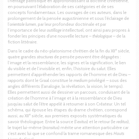
l’héritage patristique en approfondissant la doctrine chrétienne,
en poursuivant l’élaboration de ses catégories et de ses
concepts fondamentaux. Les ouvrages de ces auteurs, dans le
prolongement de la pensée augustinienne et sous l’éclairage de
l’
orientale lumen
, par leur profondeur doctrinale et par
l’importance de leur
outillage
intellectuel, ont ainsi paru propres à
fonder les principes d’une nouvelle lecture –
théologique
– de la
fiction littéraire.
e
Dans le cadre du néo-platonisme chrétien de la fin du XII
siècle,
quatre grandes
structures
de pensée peuvent être dégagées :
l’image et la ressemblance, les signes et la signification, le lien
du visible et de l’invisible et, enfin, l’histoire du salut. Elles
permettent d’appréhender les rapports de l’homme et de Dieu –
rapports dont le Graal constitue le
medium
privilégié – sous des
angles différents (l’analogie, la révélation, la vision, le temps).
Elles permettent aussi de dessiner un parcours, conduisant de la
création de l’homme à l’image et à la ressemblance de Dieu
jusqu’au salut de l’être appelé à retourner à son Créateur. Un tel
schéma, qui épouse les étapes du drame chrétien, correspond
e
aussi, au XII
siècle, aux premiers exposés systématiques du
savoir théologique. Entre la source (l’
exitus
) et le retour (le
reditus
),
le trajet lui-même (
transitus
) mérite une attention particulière car
c’est avec lui que se confond la trame romanesque des
Hauts