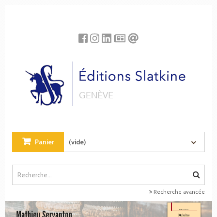
Panneau de gestion des cookies
Panier
(vide)
Recherche avancée