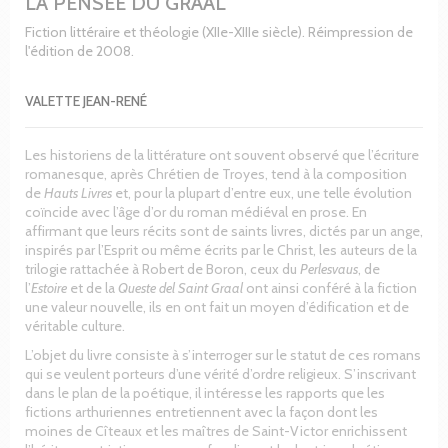
LA PENSÉE DU GRAAL
Fiction littéraire et théologie (XIIe-XIIIe siècle). Réimpression de
l'édition de 2008.
VALETTE JEAN-RENÉ
Les historiens de la littérature ont souvent observé que l’écriture
romanesque, après Chrétien de Troyes, tend à la composition
de
Hauts Livres
et, pour la plupart d’entre eux, une telle évolution
coïncide avec l’âge d’or du roman médiéval en prose. En
affirmant que leurs récits sont de saints livres, dictés par un ange,
inspirés par l’Esprit ou même écrits par le Christ, les auteurs de la
trilogie rattachée à Robert de Boron, ceux du
Perlesvaus
, de
l’
Estoire
et de la
Queste del Saint Graal
ont ainsi conféré à la fiction
une valeur nouvelle, ils en ont fait un moyen d’édification et de
véritable culture.
L’objet du livre consiste à s’interroger sur le statut de ces romans
qui se veulent porteurs d’une vérité d’ordre religieux. S’inscrivant
dans le plan de la poétique, il intéresse les rapports que les
fictions arthuriennes entretiennent avec la façon dont les
moines de Cîteaux et les maîtres de Saint-Victor enrichissent