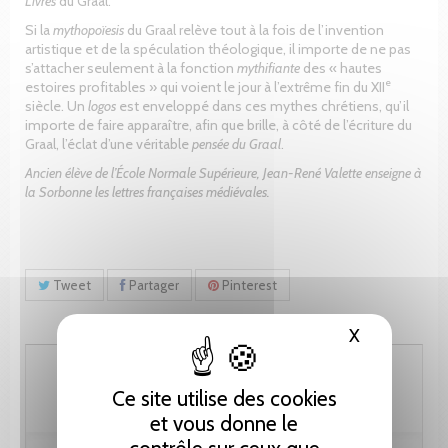
Livres
du Graal.
Si la
mythopoïesis
du Graal relève tout à la fois de l’invention
artistique et de la spéculation théologique, il importe de ne pas
s’attacher seulement à la fonction
mythifiante
des « hautes
e
estoires profitables » qui voient le jour à l’extrême fin du XII
siècle. Un
logos
est enveloppé dans ces mythes chrétiens, qu’il
importe de faire apparaître, afin que brille, à côté de l’écriture du
Graal, l’éclat d’une véritable
pensée du Graal
.
Ancien élève de l’École Normale Supérieure, Jean-René Valette enseigne à
la Sorbonne les lettres françaises médiévales.
Tweet
Partager
Pinterest
X
Masquer le
87.20 CHF
Ce site utilise des cookies
et vous donne le